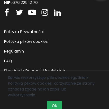
NIP:
676 225 12 70
Polityka Prywatności
Polityka plików cookies
Regulamin
FAQ
Standardy Ochrony Małoletnich
Serwis wykorzystuje pliki cookies zgodnie z
Polityką plików cookies
. Korzystanie ze strony
© 2026 Fundacja Mam Marzenie. Wszelkie prawa
oznacza zgodę na ich zapis lub
zastrzeżone.
wykorzystanie.
OK