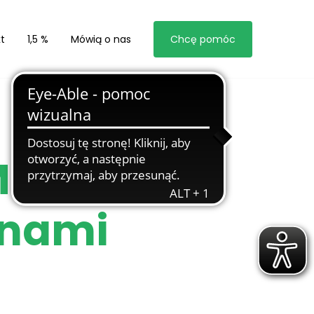
t
1,5 %
Mówią o nas
Chcę pomóc
Marzeń w
 nami