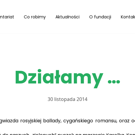
ntariat
Co robimy
Aktualności
O fundacji
Kontak
Działamy …
30 listopada 2014
iazda rosyjskiej ballady, cygańskiego romansu, oraz od