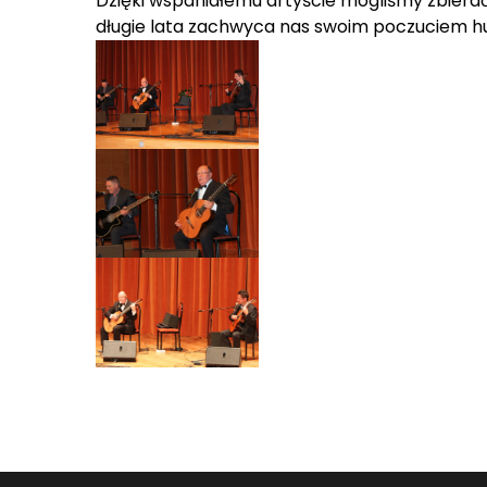
Dzięki wspaniałemu artyście mogliśmy zbierać
długie lata zachwyca nas swoim poczuciem hu