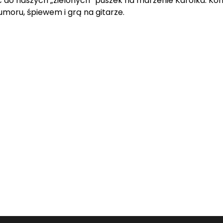
 do naszych „zielonych” puszek na marzenie Karolka. Kon
moru, śpiewem i grą na gitarze.