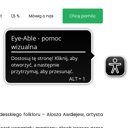
t
1,5 %
Mówią o nas
Chcę pomóc
esskiego folkloru – Alosza Awdiejew, artysta