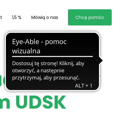
t
1,5 %
Mówią o nas
Chcę pomóc
racowników
m UDSK