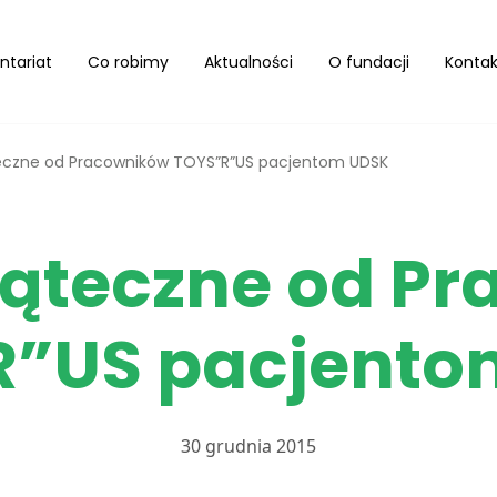
ntariat
Co robimy
Aktualności
O fundacji
Kontak
teczne od Pracowników TOYS”R”US pacjentom UDSK
iąteczne od P
R”US pacjento
30 grudnia 2015