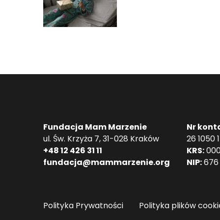
Fundacja Mam Marzenie
Nr kont
ul. Św. Krzyża 7, 31-028 Kraków
26 1050 
+48 12 426 31 11
KRS:
000
fundacja@mammarzenie.org
NIP:
676 
Polityka Prywatności
Polityka plików cooki