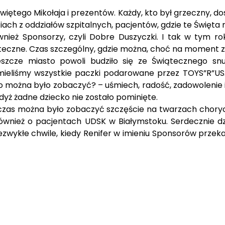
Świętego Mikołaja i prezentów. Każdy, kto był grzeczny, 
ch z oddziałów szpitalnych, pacjentów, gdzie te Święta m
nież Sponsorzy, czyli Dobre Duszyczki. I tak w tym r
teczne. Czas szczególny, gdzie można, choć na moment 
 jeszcze miasto powoli budziło się ze Świątecznego sn
 mieliśmy wszystkie paczki podarowane przez TOYS”R”US. 
co można było zobaczyć? – uśmiech, radość, zadowolenie i
dyż żadne dziecko nie zostało pominięte.
czas można było zobaczyć szczęście na twarzach chorych 
ł również o pacjentach UDSK w Białymstoku. Serdecznie
ykłe chwile, kiedy Renifer w imieniu Sponsorów przekazu