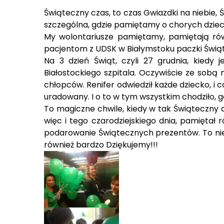
Świąteczny czas, to czas Gwiazdki na niebie, 
szczególna, gdzie pamiętamy o chorych dziecia
My wolontariusze pamiętamy, pamiętają rów
pacjentom z UDSK w Białymstoku paczki Świą
Na 3 dzień Świąt, czyli 27 grudnia, kiedy
Białostockiego szpitala. Oczywiście ze sobą
chłopców. Renifer odwiedził każde dziecko, i 
uradowany. I o to w tym wszystkim chodziło, g
To magiczne chwile, kiedy w tak Świąteczny 
więc i tego czarodziejskiego dnia, pamięta
podarowanie Świątecznych prezentów. To niezw
również bardzo Dziękujemy!!!