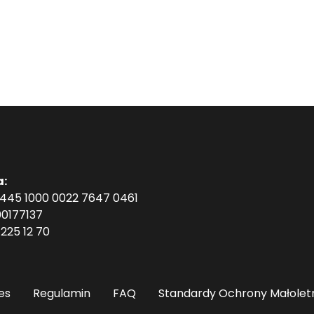
a:
1445 1000 0022 7647 0461
0177137
225 12 70
es
Regulamin
FAQ
Standardy Ochrony Małolet