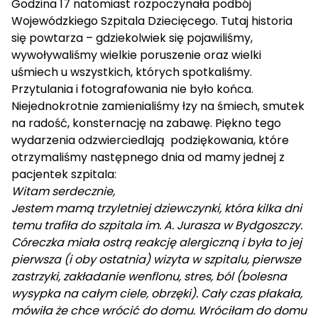
Godzina 17 natomiast rozpoczynała podbój
Wojewódzkiego Szpitala Dziecięcego. Tutaj historia
się powtarza – gdziekolwiek się pojawiliśmy,
wywoływaliśmy wielkie poruszenie oraz wielki
uśmiech u wszystkich, których spotkaliśmy.
Przytulania i fotografowania nie było końca.
Niejednokrotnie zamienialiśmy łzy na śmiech, smutek
na radość, konsternację na zabawę. Piękno tego
wydarzenia odzwierciedlają podziękowania, które
otrzymaliśmy następnego dnia od mamy jednej z
pacjentek szpitala:
Witam serdecznie,
Jestem mamą trzyletniej dziewczynki, która kilka dni
temu trafiła do szpitala im. A. Jurasza w Bydgoszczy.
Córeczka miała ostrą reakcję alergiczną i była to jej
pierwsza (i oby ostatnia) wizyta w szpitalu, pierwsze
zastrzyki, zakładanie wenflonu, stres, ból (bolesna
wysypka na całym ciele, obrzęki). Cały czas płakała,
mówiła że chce wrócić do domu. Wróciłam do domu