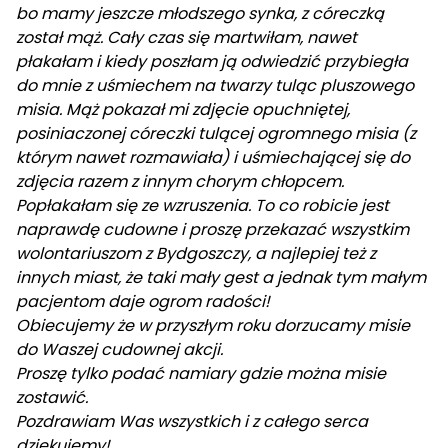
bo mamy jeszcze młodszego synka, z córeczką
został mąż. Cały czas się martwiłam, nawet
płakałam i kiedy poszłam ją odwiedzić przybiegła
do mnie z uśmiechem na twarzy tuląc pluszowego
misia. Mąż pokazał mi zdjęcie opuchniętej,
posiniaczonej córeczki tulącej ogromnego misia (z
którym nawet rozmawiała) i uśmiechającej się do
zdjęcia razem z innym chorym chłopcem.
Popłakałam się ze wzruszenia. To co robicie jest
naprawdę cudowne i proszę przekazać wszystkim
wolontariuszom z Bydgoszczy, a najlepiej też z
innych miast, że taki mały gest a jednak tym małym
pacjentom daje ogrom radości!
Obiecujemy że w przyszłym roku dorzucamy misie
do Waszej cudownej akcji.
Proszę tylko podać namiary gdzie można misie
zostawić.
Pozdrawiam Was wszystkich i z całego serca
dziękujemy!