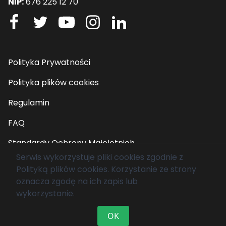
NIP:
676 225 12 70
Polityka Prywatności
Polityka plików cookies
Regulamin
FAQ
Standardy Ochrony Małoletnich
Serwis wykorzystuje pliki cookies zgodnie z
Polityką plików cookies
. Korzystanie ze strony
© 2026 Fundacja Mam Marzenie. Wszelkie prawa
oznacza zgodę na ich zapis lub
zastrzeżone.
wykorzystanie.
OK