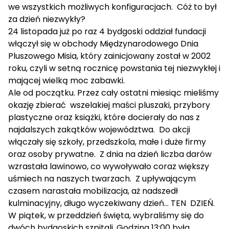
we wszystkich możliwych konfiguracjach. Cóż to był
za dzień niezwykły?
24 listopada już po raz 4 bydgoski oddział fundacji
włączył się w obchody Międzynarodowego Dnia
Pluszowego Misia, który zainicjowany został w 2002
roku, czyli w setną rocznicę powstania tej niezwykłej i
mającej wielką moc zabawki.
Ale od początku. Przez cały ostatni miesiąc mieliśmy
okazję zbierać wszelakiej maści pluszaki, przybory
plastyczne oraz książki, które docierały do nas z
najdalszych zakątków województwa. Do akcji
włączały się szkoły, przedszkola, małe i duże firmy
oraz osoby prywatne. Z dnia na dzień liczba darów
wzrastała lawinowo, co wywoływało coraz większy
uśmiech na naszych twarzach. Z upływającym
czasem narastała mobilizacja, aż nadszedł
kulminacyjny, długo wyczekiwany dzień… TEN DZIEŃ.
W piątek, w przeddzień święta, wybraliśmy się do
dwóch bydgoskich szpitali. Godzina 13:00 była