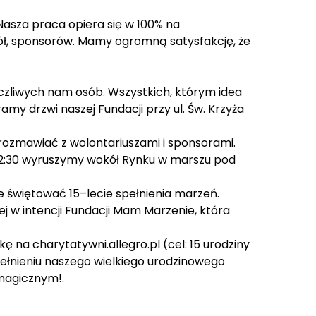
Nasza praca opiera się w 100% na
ciół, sponsorów. Mamy ogromną satysfakcję, że
życzliwych nam osób. Wszystkich, którym idea
my drzwi naszej Fundacji przy ul. Św. Krzyża
rozmawiać z wolontariuszami i sponsorami.
. 12:30 wyruszymy wokół Rynku w marszu pod
e świętować 15–lecie spełnienia marzeń.
j w intencji Fundacji Mam Marzenie, która
łkę na
charytatywni.allegro.pl
(cel: 15 urodziny
pełnieniu naszego wielkiego urodzinowego
 magicznym!.