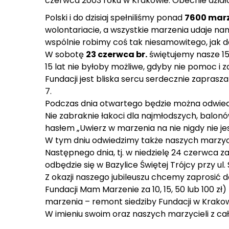
czerwca 2003 roku w Krakowie. Obecnie działa
Polski i do dzisiaj spełniliśmy ponad
7600 mar
wolontariacie, a wszystkie marzenia udaje na
wspólnie robimy coś tak niesamowitego, jak da
W sobotę
23 czerwca br.
świętujemy nasze 15
15 lat nie byłoby możliwe, gdyby nie pomoc i 
Fundacji jest bliska sercu serdecznie zaprasz
7.
Podczas dnia otwartego będzie można odwiedzi
Nie zabraknie łakoci dla najmłodszych, balonó
hasłem „Uwierz w marzenia na nie nigdy nie je
W tym dniu odwiedzimy także naszych marzycie
Następnego dnia, tj. w niedzielę 24 czerwca 
odbędzie się w Bazylice Świętej Trójcy przy ul. 
Z okazji naszego jubileuszu chcemy zaprosić 
Fundacji Mam Marzenie za 10, 15, 50 lub 100 
marzenia – remont siedziby Fundacji w Krakow
W imieniu swoim oraz naszych marzycieli z ca