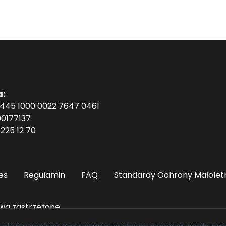
a:
1445 1000 0022 7647 0461
0177137
225 12 70
es
Regulamin
FAQ
Standardy Ochrony Małolet
wa zastrzeżone.