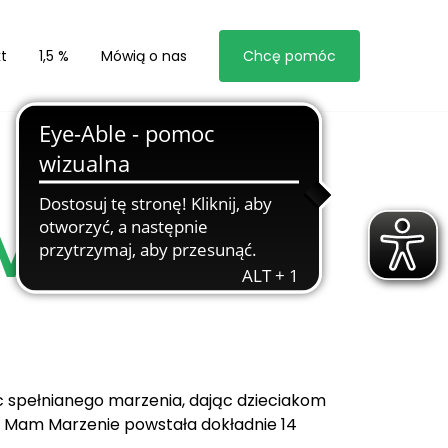
t
1,5 %
Mówią o nas
Chcę pomóc
MM
c spełnianego marzenia, dając dzieciakom
a Mam Marzenie powstała dokładnie 14