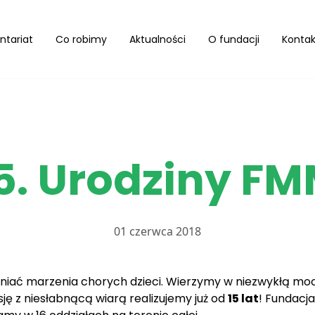
ntariat
Co robimy
Aktualności
O fundacji
Kontak
5. Urodziny F
01 czerwca 2018
łniać marzenia chorych dzieci. Wierzymy w niezwykłą mo
ję z niesłabnącą wiarą realizujemy już od
15 lat
! Fundacj