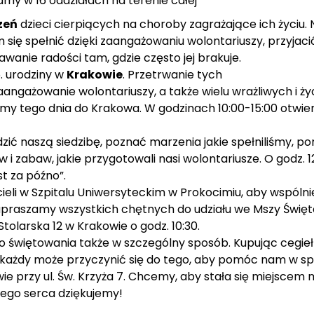
my w 16 oddziałach na terenie całej
zeń
dzieci cierpiących na choroby zagrażające ich życiu. 
m się spełnić dzięki zaangażowaniu wolontariuszy, przyja
wanie radości tam, gdzie często jej brakuje.
. urodziny w
Krakowie
. Przetrwanie tych
zaangażowanie wolontariuszy, a także wielu wrażliwych i 
amy tego dnia do Krakowa. W godzinach 10:00-15:00 otwiera
ć naszą siedzibę, poznać marzenia jakie spełniliśmy, po
w i zabaw, jakie przygotowali nasi wolontariusze. O godz
st za późno”.
li w Szpitalu Uniwersyteckim w Prokocimiu, aby wspólni
zapraszamy wszystkich chętnych do udziału we Mszy Święte
Stolarska 12 w Krakowie o godz. 10:30.
do świętowania także w szczególny sposób. Kupując cegie
zł) każdy może przyczynić się do tego, aby pomóc nam w s
ie przy ul. Św. Krzyża 7. Chcemy, aby stała się miejscem
łego serca dziękujemy!