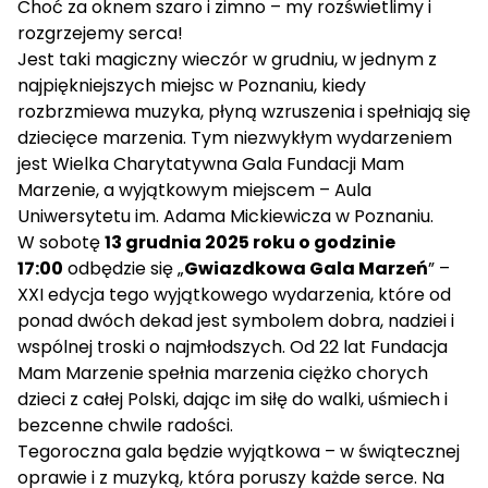
Choć za oknem szaro i zimno – my rozświetlimy i
rozgrzejemy serca!
Jest taki magiczny wieczór w grudniu, w jednym z
najpiękniejszych miejsc w Poznaniu, kiedy
rozbrzmiewa muzyka, płyną wzruszenia i spełniają się
dziecięce marzenia. Tym niezwykłym wydarzeniem
jest Wielka Charytatywna Gala Fundacji Mam
Marzenie, a wyjątkowym miejscem – Aula
Uniwersytetu im. Adama Mickiewicza w Poznaniu.
W sobotę
13 grudnia 2025 roku o godzinie
17:00
odbędzie się „
Gwiazdkowa Gala Marzeń
” –
XXI edycja tego wyjątkowego wydarzenia, które od
ponad dwóch dekad jest symbolem dobra, nadziei i
wspólnej troski o najmłodszych. Od 22 lat Fundacja
Mam Marzenie spełnia marzenia ciężko chorych
dzieci z całej Polski, dając im siłę do walki, uśmiech i
bezcenne chwile radości.
Tegoroczna gala będzie wyjątkowa – w świątecznej
oprawie i z muzyką, która poruszy każde serce. Na