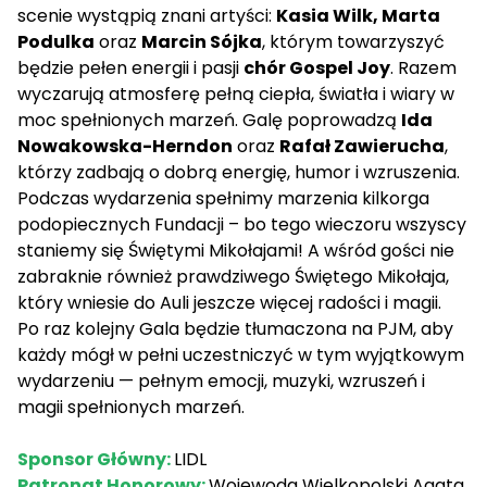
scenie wystąpią znani artyści:
Kasia Wilk, Marta
Podulka
oraz
Marcin Sójka
, którym towarzyszyć
będzie pełen energii i pasji
chór Gospel Joy
. Razem
wyczarują atmosferę pełną ciepła, światła i wiary w
moc spełnionych marzeń. Galę poprowadzą
Ida
Nowakowska-Herndon
oraz
Rafał Zawierucha
,
którzy zadbają o dobrą energię, humor i wzruszenia.
Podczas wydarzenia spełnimy marzenia kilkorga
podopiecznych Fundacji – bo tego wieczoru wszyscy
staniemy się Świętymi Mikołajami! A wśród gości nie
zabraknie również prawdziwego Świętego Mikołaja,
który wniesie do Auli jeszcze więcej radości i magii.
Po raz kolejny Gala będzie tłumaczona na PJM, aby
każdy mógł w pełni uczestniczyć w tym wyjątkowym
wydarzeniu — pełnym emocji, muzyki, wzruszeń i
magii spełnionych marzeń.
Sponsor Główny:
LIDL
Patronat Honorowy:
Wojewoda Wielkopolski Agata