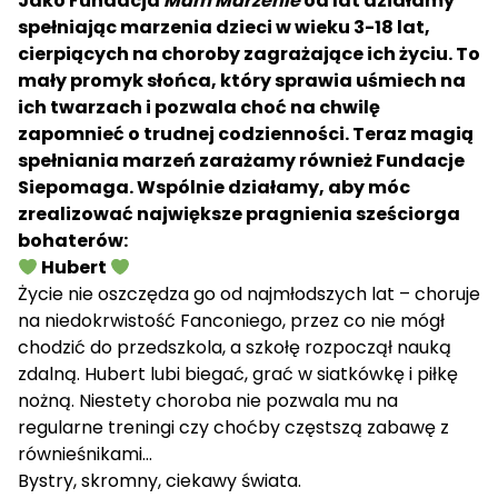
Jako Fundacja
Mam Marzenie
od lat działamy
spełniając marzenia dzieci w wieku 3-18 lat,
cierpiących na choroby zagrażające ich życiu. To
mały promyk słońca, który sprawia uśmiech na
ich twarzach i pozwala choć na chwilę
zapomnieć o trudnej codzienności. Teraz magią
spełniania marzeń zarażamy również Fundacje
Siepomaga. Wspólnie działamy, aby móc
zrealizować największe pragnienia sześciorga
bohaterów:
Hubert
Życie nie oszczędza go od najmłodszych lat – choruje
na niedokrwistość Fanconiego, przez co nie mógł
chodzić do przedszkola, a szkołę rozpoczął nauką
zdalną. Hubert lubi biegać, grać w siatkówkę i piłkę
nożną. Niestety choroba nie pozwala mu na
regularne treningi czy choćby częstszą zabawę z
równieśnikami…
Bystry, skromny, ciekawy świata.