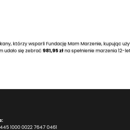
any, którzy wsparli Fundację Mam Marzenie, kupując uży
m udało się zebrać
981,95 zł
na spełnienie marzenia 12-le
a:
1445 1000 0022 7647 0461