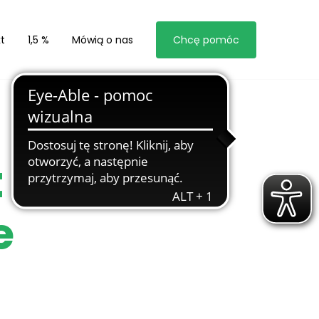
t
1,5 %
Mówią o nas
Chcę pomóc
 Marzeń –
e