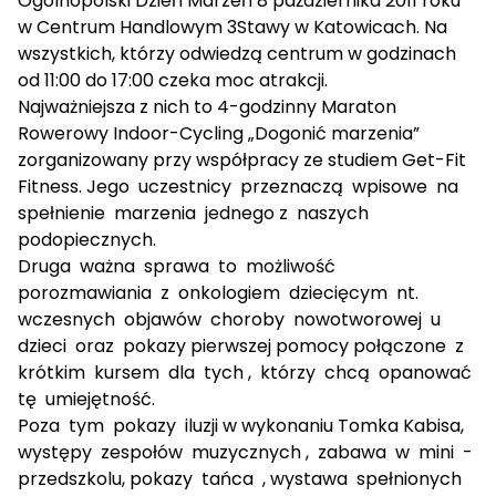
Ogólnopolski Dzień Marzeń 8 października 2011 roku
w Centrum Handlowym 3Stawy w Katowicach. Na
wszystkich, którzy odwiedzą centrum w godzinach
od 11:00 do 17:00 czeka moc atrakcji.
Najważniejsza z nich to 4-godzinny Maraton
Rowerowy Indoor-Cycling „Dogonić marzenia”
zorganizowany przy współpracy ze studiem Get-Fit
Fitness. Jego uczestnicy przeznaczą wpisowe na
spełnienie marzenia jednego z naszych
podopiecznych.
Druga ważna sprawa to możliwość
porozmawiania z onkologiem dziecięcym nt.
wczesnych objawów choroby nowotworowej u
dzieci oraz pokazy pierwszej pomocy połączone z
krótkim kursem dla tych , którzy chcą opanować
tę umiejętność.
Poza tym pokazy iluzji w wykonaniu Tomka Kabisa,
występy zespołów muzycznych , zabawa w mini -
przedszkolu, pokazy tańca , wystawa spełnionych