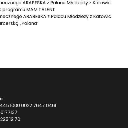
necznego ARABESKA z Pałacu Młodzieży z Katowic
nik programu MAM TALENT
necznego ARABESKA z Pałacu Młodzieży z Katowic
arcerską „Polana”
a:
1445 1000 0022 7647 0461
0177137
225 12 70