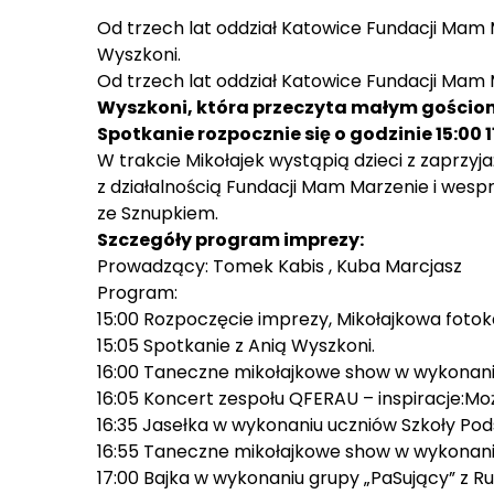
Od trzech lat oddział Katowice Fundacji Mam 
Wyszkoni.
Od trzech lat oddział Katowice Fundacji Mam M
Wyszkoni, która przeczyta małym gościom
Spotkanie rozpocznie się o godzinie 15:00 
W trakcie Mikołajek wystąpią dzieci z zaprzy
z działalnością Fundacji Mam Marzenie i wespr
ze Sznupkiem.
Szczegóły program imprezy:
Prowadzący: Tomek Kabis , Kuba Marcjasz
Program:
15:00 Rozpoczęcie imprezy, Mikołajkowa foto
15:05 Spotkanie z Anią Wyszkoni.
16:00 Taneczne mikołajkowe show w wykonani
16:05 Koncert zespołu QFERAU – inspiracje:M
16:35 Jasełka w wykonaniu uczniów Szkoły Pod
16:55 Taneczne mikołajkowe show w wykonani
17:00 Bajka w wykonaniu grupy „PaSujący” z Ru