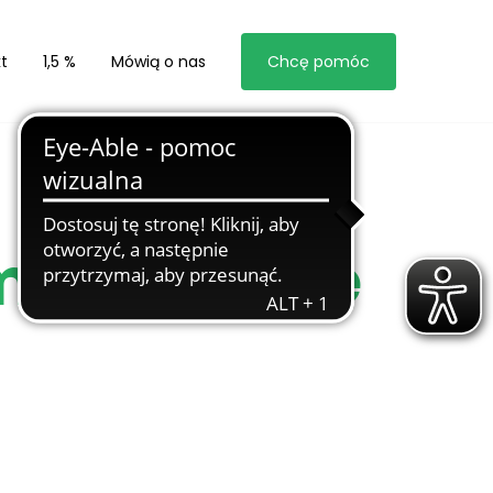
t
1,5 %
Mówią o nas
Chcę pomóc
m Marzenie