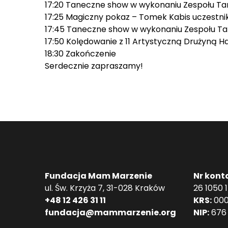
17:20 Taneczne show w wykonaniu Zespołu Ta
17:25 Magiczny pokaz – Tomek Kabis uczest
17:45 Taneczne show w wykonaniu Zespołu Ta
17:50 Kolędowanie z 11 Artystyczną Drużyną H
18:30 Zakończenie
Serdecznie zapraszamy!
Fundacja Mam Marzenie
Nr kont
ul. Św. Krzyża 7, 31-028 Kraków
26 1050 
+48 12 426 31 11
KRS:
000
fundacja@mammarzenie.org
NIP:
676 