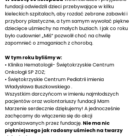
fundacji odwiedzili dzieci przebywające w kilku
kieleckich szpitalach, aby rozdać zebrane zabawki i
przybory plastyczne, a tym samym wywołać piękne
dziecięce uśmiechy na małych buziach. I jak co roku
było cudownie! „Miś” pozwolił choć na chwilę
zapomnieć o zmaganiach z chorobą.
W tym roku byliśmy w:
• Klinika Hematologii- Świętokrzyskie Centrum
Onkologii SP ZOZ;
• Świętokrzyskie Centrum Pediatrii imienia
Władysława Buszkowskiego .
Wszystkim darczyńcom w imieniu najmłodszych
pacjentów oraz wolontariuszy fundacji Mam
Marzenie serdecznie dziękujemy! A jednocześnie
zachęcamy do włączenia się do akcji
organizowanych przez fundację.
Nie ma nic
piękniejszego jak radosny uśmiech na twarzy