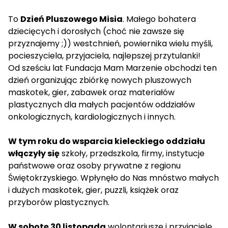
To
Dzień Pluszowego Misia
. Małego bohatera
dziecięcych i dorosłych (choć nie zawsze się
przyznajemy ;)) westchnień, powiernika wielu myśli,
pocieszyciela, przyjaciela, najlepszej przytulanki!
Od sześciu lat Fundacja Mam Marzenie obchodzi ten
dzień organizując zbiórkę nowych pluszowych
maskotek, gier, zabawek oraz materiałów
plastycznych dla małych pacjentów oddziałów
onkologicznych, kardiologicznych i innych.
W tym roku do wsparcia kieleckiego oddziału
włączyły się
szkoły, przedszkola, firmy, instytucje
państwowe oraz osoby prywatne z regionu
Świętokrzyskiego. Wpłynęło do Nas mnóstwo małych
i dużych maskotek, gier, puzzli, książek oraz
przyborów plastycznych.
W sobotę 30 listopada
wolontariusze i przyjaciele