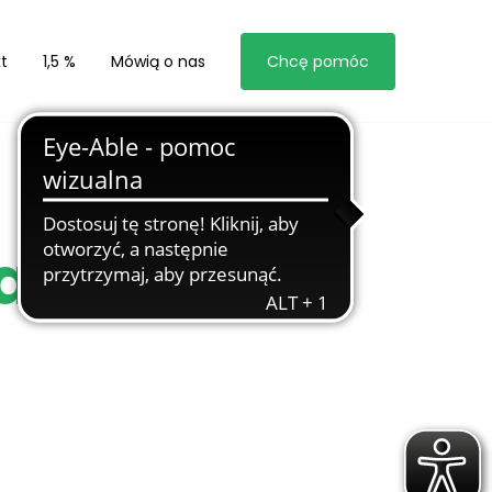
t
1,5 %
Mówią o nas
Chcę pomóc
arzeń” w