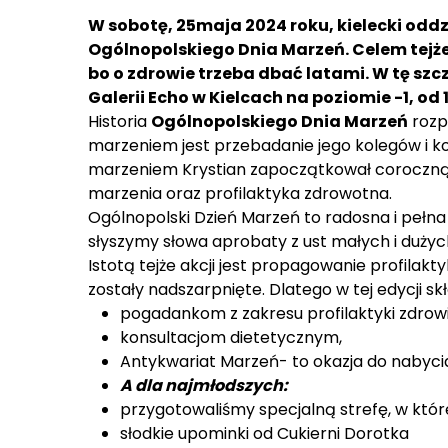
W sobotę,
25
maja
202
4
roku, kielecki odd
Ogólnopolskiego Dnia Marzeń. Celem tejże 
bo o zdrowie trzeba dbać latami. W tę s
Galerii
Echo
w Kielcach na poziomie
-1
, od
Historia
Ogólnopolskiego Dnia Marzeń
rozp
marzeniem jest przebadanie jego kolegów i
marzeniem Krystian zapoczątkował coroczną a
marzenia oraz profilaktyka zdrowotna.
Ogólnopolski Dzień Marzeń to radosna i pełna 
słyszymy słowa aprobaty z ust małych i dużyc
Istotą tejże akcji jest propagowanie profilakt
zostały nadszarpnięte. Dlatego w tej edycji skł
pogadankom z zakresu profilaktyki zdrowi
konsultacjom dietetycznym,
Antykwariat Marzeń- to okazja do nabycia 
A dla najmłodszych:
przygotowaliśmy specjalną strefę, w któr
słodkie upominki od Cukierni Dorotka