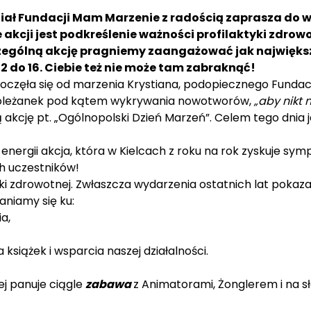
ział Fundacji Mam Marzenie z radością zaprasza do 
akcji jest podkreślenie ważności profilaktyki zdrowo
zczególną akcję pragniemy zaangażować jak najwięk
 12 do 16. Ciebie też nie może tam zabraknąć!
oczęła się od marzenia Krystiana, podopiecznego Fundac
 koleżanek pod kątem wykrywania nowotworów,
„aby nikt n
kcję pt. „Ogólnopolski Dzień Marzeń”. Celem tego dnia 
energii akcja, która w Kielcach z roku na rok zyskuje sy
h uczestników!
yki zdrowotnej. Zwłaszcza wydarzenia ostatnich lat pokaza
aniamy się ku:
a,
książek i wsparcia naszej działalności.
ej panuje ciągle
zabawa
z Animatorami, Żonglerem i na 