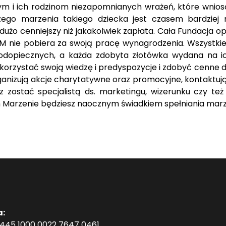
i ich rodzinom niezapomnianych wrażeń, które wniosą w
szego marzenia takiego dziecka jest czasem bardziej 
dużo cenniejszy niż jakakolwiek zapłata. Cała Fundacja opa
M nie pobiera za swoją pracę wynagrodzenia. Wszystkie d
podopiecznych, a każda zdobyta złotówka wydana na ic
korzystać swoją wiedzę i predyspozycje i zdobyć cenne d
ganizują akcje charytatywne oraz promocyjne, kontaktują
z zostać specjalistą ds. marketingu, wizerunku czy te
 Marzenie będziesz naocznym świadkiem spełniania marz
a:
1445 1000 0022 7647 0461