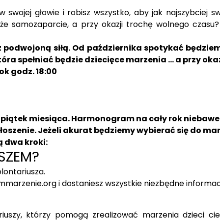
 swojej głowie i robisz wszystko, aby jak najszybciej 
 samozaparcie, a przy okazji trochę wolnego czasu? 
 z podwojoną siłą. Od października spotykać będzi
ra spełniać będzie dziecięce marzenia … a przy okaz
ok godz. 18:00
y piątek miesiąca. Harmonogram na cały rok niebaw
łoszenie. Jeżeli akurat będziemy wybierać się do mar
ą dwa kroki:
SZEM?
lontariusza
.
mmarzenie.org
i dostaniesz wszystkie niezbędne informac
uszy, którzy pomogą zrealizować marzenia dzieci cie