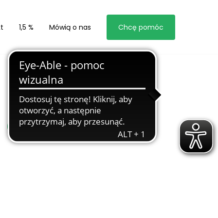
t
1,5 %
Mówią o nas
Chcę pomóc
 oddziału