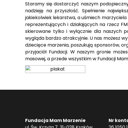
Staramy się dostarczyć naszym podopiecznym 
nadzieję na przyszłość. Spełnienie najwięk
jakiekolwiek lekarstwa, a uśmiech marzyciela 
reprezentujących i działających na rzecz FM
skierowane tylko i wyłącznie dla naszych 
wygląda bardzo atrakcyjnie. U nas możesz wy
dziecięce marzenia, poszukują sponsorów, or
przyjaciół Fundacji. W naszym gronie możes
masowej, a przede wszystkim w Fundacji Mam
Fundacja Mam Marzenie
Nr kont
ul. Św. Krzyża 7, 31-028 Kraków
26 1050 