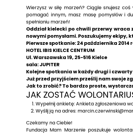
Wierzysz w siłę marzeń? Ciągle snujesz coś w
pomagać innym, masz masę pomysłów i duże
spełnianiu marzeń!
Oddział kielecki po chwili przerwy wraca
nowymi pomysłami. Poszukujemy ekipy, któ
Pierwsze spotkanie: 24 października 2014 r
HOTEL IBIS KIELCE CENTRUM
Ul. Warszawska 19, 25-516 Kielce
sala: JUPITER
Kolejne spotkania w każdy drugi i czwart
Już przed przyjściem prześlij nam swoje zg
Jak to zrobić? To bardzo proste, wystarcz
JAK ZOSTAĆ WOLONTARIU
Wypełnij ankietę:
Ankieta zgłoszeniowa wo
Wyślij ją na adres:
marcin.czerwinski@ma
Czekamy na Ciebie!
Fundacja Mam Marzenie poszukuje wolontari