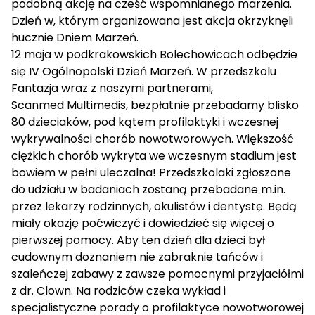
podobną akcję na cześć wspomnianego marzenia.
Dzień w, którym organizowana jest akcja okrzyknęli
hucznie Dniem Marzeń.
12 maja w podkrakowskich Bolechowicach odbędzie
się IV Ogólnopolski Dzień Marzeń. W przedszkolu
Fantazja wraz z naszymi partnerami,
Scanmed Multimedis, bezpłatnie przebadamy blisko
80 dzieciaków, pod kątem profilaktyki i wczesnej
wykrywalności chorób nowotworowych. Większość
ciężkich chorób wykryta we wczesnym stadium jest
bowiem w pełni uleczalna! Przedszkolaki zgłoszone
do udziału w badaniach zostaną przebadane m.in.
przez lekarzy rodzinnych, okulistów i dentystę. Będą
miały okazję poćwiczyć i dowiedzieć się więcej o
pierwszej pomocy. Aby ten dzień dla dzieci był
cudownym doznaniem nie zabraknie tańców i
szaleńczej zabawy z zawsze pomocnymi przyjaciółmi
z dr. Clown. Na rodziców czeka wykład i
specjalistyczne porady o profilaktyce nowotworowej