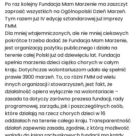
Po raz kolejny Fundacja Mam Marzenie ma zaszczyt
zaprosić wszystkich na Ogólnopolski Dzień Marzeń.
Tym razem już IV edycję sztandarowej już imprezy
FMM.
Dla mniej wtajemniczonych, ale nie mniej ciekawych
pokrótce trzeba dodać że Fundacja Mam Marzenie,
jest organizacją pożytku publicznego i działa na
terenie całej Polski już od dziewięciu lat. Fundacja
spełnia marzenia dzieci ciężko chorych w całym
kraju. Dotychczas wolontariuszom udało się spełnić
prawie 3900 marzeń. To, co różni FMM od wielu
innych organizacji i stowarzyszeń, jest fakt, że
działalność opiera wyłącznie na wolontariacie –
zasada ta dotyczy zarówno prezesa fundacji, rady
programowej, zarządu, jak i poszczególnych osób,
które działają na rzecz chorych dzieci w 16
oddziałach na terenie całego kraju. Transparentność
działań zapewnia zasada, zgodnie, z którą możliwość
wglądu do ksiąg rachunkowych fundacji ma każdy