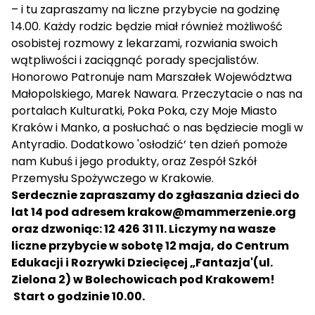
– i tu zapraszamy na liczne przybycie na godzinę
14.00. Każdy rodzic będzie miał również możliwość
osobistej rozmowy z lekarzami, rozwiania swoich
wątpliwości i zaciągnąć porady specjalistów.
Honorowo Patronuje nam Marszałek Województwa
Małopolskiego, Marek Nawara. Przeczytacie o nas na
portalach Kulturatki, Poka Poka, czy Moje Miasto
Kraków i Manko, a posłuchać o nas będziecie mogli w
Antyradio. Dodatkowo 'osłodzić’ ten dzień pomoże
nam Kubuś i jego produkty, oraz Zespół Szkół
Przemysłu Spożywczego w Krakowie.
Serdecznie zapraszamy do zgłaszania dzieci do
lat 14 pod adresem krakow@mammerzenie.org
oraz dzwoniąc: 12 426 31 11. Liczymy na wasze
liczne przybycie w sobotę 12 maja, do Centrum
Edukacji i Rozrywki Dziecięcej „Fantazja'(ul.
Zielona 2) w Bolechowicach pod Krakowem!
Start o godzinie 10.00.