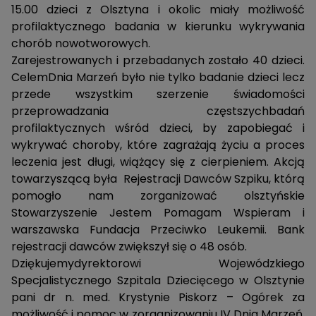
15.00 dzieci z Olsztyna i okolic miały możliwość
profilaktycznego badania w kierunku wykrywania
chorób nowotworowych.
Zarejestrowanych i przebadanych zostało 40 dzieci.
CelemDnia Marzeń było nie tylko badanie dzieci lecz
przede wszystkim szerzenie świadomości
przeprowadzania częstszychbadań
profilaktycznych wśród dzieci, by zapobiegać i
wykrywać choroby, które zagrażają życiu a proces
leczenia jest długi, wiążący się z cierpieniem. Akcją
towarzyszącą była Rejestracji Dawców Szpiku, którą
pomogło nam zorganizować olsztyńskie
Stowarzyszenie Jestem Pomagam Wspieram i
warszawska Fundacja Przeciwko Leukemii. Bank
rejestracji dawców zwiększył się o 48 osób.
Dziękujemydyrektorowi Wojewódzkiego
Specjalistycznego Szpitala Dziecięcego w Olsztynie
pani dr n. med. Krystynie Piskorz – Ogórek za
możliwość i pomoc w zorganizowaniu IV Dnia Marzeń.