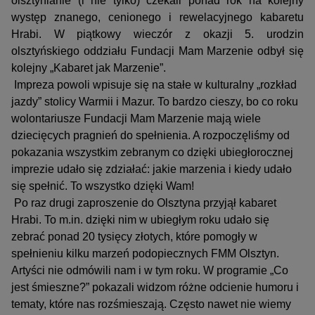
olsztynianie (i nie tylko) czekali ponad rok na kolejny
występ znanego, cenionego i rewelacyjnego kabaretu
Hrabi. W piątkowy wieczór z okazji 5. urodzin
olsztyńskiego oddziału Fundacji Mam Marzenie odbył się
kolejny „Kabaret jak Marzenie”.
Impreza powoli wpisuje się na stałe w kulturalny „rozkład
jazdy” stolicy Warmii i Mazur. To bardzo cieszy, bo co roku
wolontariusze Fundacji Mam Marzenie mają wiele
dziecięcych pragnień do spełnienia. A rozpoczęliśmy od
pokazania wszystkim zebranym co dzięki ubiegłorocznej
imprezie udało się zdziałać: jakie marzenia i kiedy udało
się spełnić. To wszystko dzięki Wam!
Po raz drugi zaproszenie do Olsztyna przyjął kabaret
Hrabi. To m.in. dzięki nim w ubiegłym roku udało się
zebrać ponad 20 tysięcy złotych, które pomogły w
spełnieniu kilku marzeń podopiecznych FMM Olsztyn.
Artyści nie odmówili nam i w tym roku. W programie „Co
jest śmieszne?” pokazali widzom różne odcienie humoru i
tematy, które nas rozśmieszają. Często nawet nie wiemy