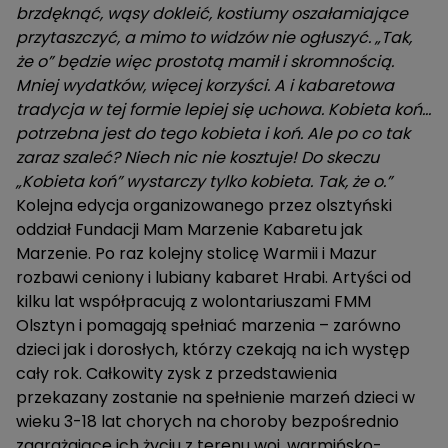
brzdęknąć, wąsy dokleić, kostiumy oszałamiające
przytaszczyć, a mimo to widzów nie ogłuszyć. „Tak,
że o” będzie więc prostotą mamił i skromnością.
Mniej wydatków, więcej korzyści. A i kabaretowa
tradycja w tej formie lepiej się uchowa. Kobieta koń…
potrzebna jest do tego kobieta i koń. Ale po co tak
zaraz szaleć? Niech nic nie kosztuje! Do skeczu
„Kobieta koń” wystarczy tylko kobieta. Tak, że o.”
Kolejna edycja organizowanego przez olsztyński
oddział Fundacji Mam Marzenie Kabaretu jak
Marzenie. Po raz kolejny stolicę Warmii i Mazur
rozbawi ceniony i lubiany kabaret Hrabi. Artyści od
kilku lat współpracują z wolontariuszami FMM
Olsztyn i pomagają spełniać marzenia – zarówno
dzieci jak i dorosłych, którzy czekają na ich występ
cały rok. Całkowity zysk z przedstawienia
przekazany zostanie na spełnienie marzeń dzieci w
wieku 3-18 lat chorych na choroby bezpośrednio
zagrażające ich życiu z terenu woj. warmińsko-