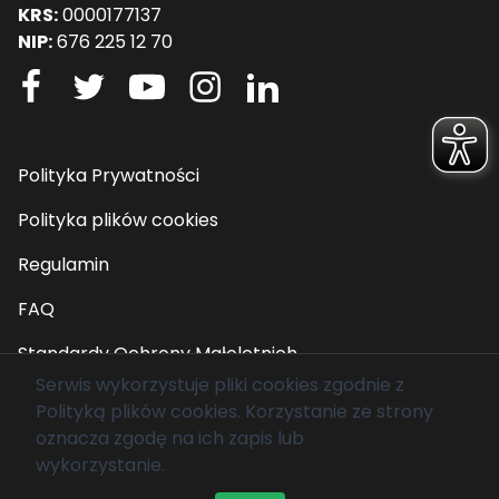
KRS:
0000177137
NIP:
676 225 12 70
Polityka Prywatności
Polityka plików cookies
Regulamin
FAQ
Standardy Ochrony Małoletnich
Serwis wykorzystuje pliki cookies zgodnie z
Polityką plików cookies
. Korzystanie ze strony
© 2026 Fundacja Mam Marzenie. Wszelkie prawa
oznacza zgodę na ich zapis lub
zastrzeżone.
wykorzystanie.