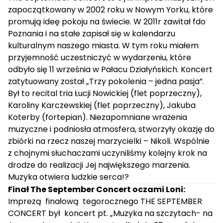
zapoczątkowany w 2002 roku w Nowym Yorku, które
promują ideę pokoju na świecie. W 2011r zawitał fdo
Poznania i na stałe zapisał się w kalendarzu
kulturalnym naszego miasta. W tym roku miałem
przyjemność uczestniczyć w wydarzeniu, które
odbyło się 11 września w Pałacu Działyńskich. Koncert
zatytuowany został „Trzy pokolenia – jedna pasja”.
Był to recital tria Łucji Nowickiej (flet poprzeczny),
Karoliny Karczewskiej (flet poprzeczny), Jakuba
Koterby (fortepian). Niezapomniane wrażenia
muzyczne i podniosła atmosfera, stworzyły okazję do
zbiórki na rzecz naszej marzycielki – Nikoli. Wspólnie
z chojnymi słuchaczami uczyniliśmy kolejny krok na
drodze do realizacji Jej największego marzenia.
Muzyka otwiera ludzkie serca!?
Finał The September Concert oczami Loni:
Imprezą finałową tegorocznego THE SEPTEMBER
CONCERT był koncert pt. „Muzyka na szczytach- na