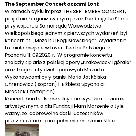
The September Concert oczami Loni:
W ramach cyklu imprez THE SEPTEMBER CONCERT,
projekcie zorganizowanym przez Fundację LuxSfera
przy wsparciu Samorządu Województwa
Wielkopolskiego jednym z pierwszych wydarzeń był
koncert pt. „Mozart u Bogusławskiego”. Wydarzenie
to miało miejsce w foyer
Teatru Polskiego
w
Poznaniu 11. 09.2020 r.
W programie koncertu
znalazły się arie z polskiej opery „Krakowiacy i górale”
oraz fragmenty dzieł operowych Mozarta.
Wykonawcami były panie: Maria Jaskólska-
Chrenowicz ( sopran) i
Elżbieta Spychała-
Mroczek ( fortepian).
Koncert bardzo kameralny i
na wysokim poziomie
artystycznym, a dla Fundacji Mam Marzenie o tyle
ważny, że
dobrowolne datki
uczestników
przeznaczone są na spełnienie marzenia Nikoli.