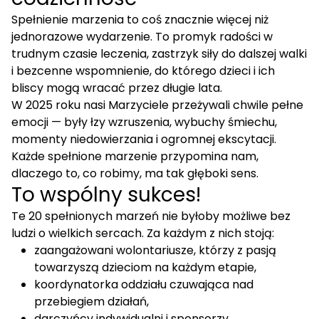
Spełnienie marzenia to coś znacznie więcej niż
jednorazowe wydarzenie. To promyk radości w
trudnym czasie leczenia, zastrzyk siły do dalszej walki
i bezcenne wspomnienie, do którego dzieci i ich
bliscy mogą wracać przez długie lata.
W 2025 roku nasi Marzyciele przeżywali chwile pełne
emocji — były łzy wzruszenia, wybuchy śmiechu,
momenty niedowierzania i ogromnej ekscytacji.
Każde spełnione marzenie przypomina nam,
dlaczego to, co robimy, ma tak głęboki sens.
To wspólny sukces!
Te 20 spełnionych marzeń nie byłoby możliwe bez
ludzi o wielkich sercach. Za każdym z nich stoją:
zaangażowani wolontariusze, którzy z pasją
towarzyszą dzieciom na każdym etapie,
koordynatorka oddziału czuwająca nad
przebiegiem działań,
darczyńcy indywidualni i sponsorzy,