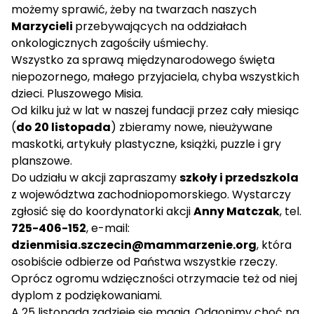
możemy sprawić, żeby na twarzach naszych
Marzycieli
przebywających na oddziałach
onkologicznych zagościły uśmiechy.
Wszystko za sprawą międzynarodowego święta
niepozornego, małego przyjaciela, chyba wszystkich
dzieci. Pluszowego Misia.
Od kilku już w lat w naszej fundacji przez cały miesiąc
(
do 20 listopada
) zbieramy nowe, nieużywane
maskotki, artykuły plastyczne, książki, puzzle i gry
planszowe.
Do udziału w akcji zapraszamy
szkoły i przedszkola
z województwa zachodniopomorskiego. Wystarczy
zgłosić się do koordynatorki akcji
Anny Matczak
, tel.
725-406-152
, e-mail:
dzienmisia.szczecin@mammarzenie.org
, która
osobiście odbierze od Państwa wszystkie rzeczy.
Oprócz ogromu wdzięczności otrzymacie też od niej
dyplom z podziękowaniami.
A 25 listopada zadzieje się magia. Odgonimy choć na