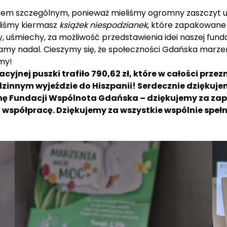
zasem szczególnym, ponieważ mieliśmy ogromny zaszczyt
iliśmy kiermasz
książek niespodzianek
, które zapakowane 
uśmiechy, za możliwość przedstawienia idei naszej fundac
łamy nadal. Cieszymy się, że społeczności Gdańska marzeni
my!
cyjnej puszki trafiło 790,62 zł, które w całości prz
dzinnym wyjeździe do Hiszpanii! Serdecznie dziękuje
nę Fundacji Wspólnota Gdańska – dziękujemy za zap
i współpracę. Dziękujemy za wszystkie wspólnie speł