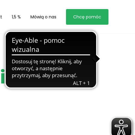
t
1,5 %
Mówią o nas
Chcę pomóc
iążki –