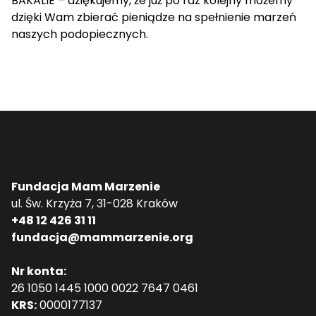
BAKALIE
– dziękujemy, że już po raz kolejny możemy
dzięki Wam zbierać pieniądze na spełnienie marzeń
naszych podopiecznych.
Fundacja Mam Marzenie
ul. Św. Krzyża 7, 31-028 Kraków
+48 12 426 31 11
fundacja@mammarzenie.org
Nr konta:
26 1050 1445 1000 0022 7647 0461
KRS:
0000177137