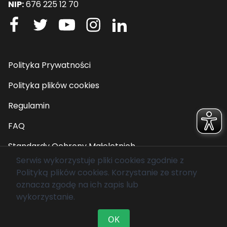
NIP:
676 225 12 70
Polityka Prywatności
Polityka plików cookies
Regulamin
FAQ
Standardy Ochrony Małoletnich
Serwis wykorzystuje pliki cookies zgodnie z
Polityką plików cookies
. Korzystanie ze strony
© 2026 Fundacja Mam Marzenie. Wszelkie prawa
oznacza zgodę na ich zapis lub
zastrzeżone.
wykorzystanie.
OK