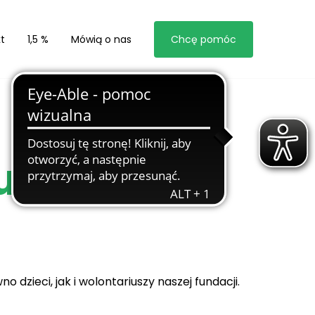
t
1,5 %
Mówią o nas
Chcę pomóc
u
dzieci, jak i wolontariuszy naszej fundacji.