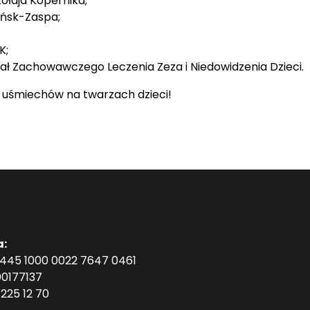
kołaja Kopernika;
ańsk-Zaspa;
K;
iał Zachowawczego Leczenia Zeza i Niedowidzenia Dzieci.
uśmiechów na twarzach dzieci!
a:
1445 1000 0022 7647 0461
0177137
225 12 70