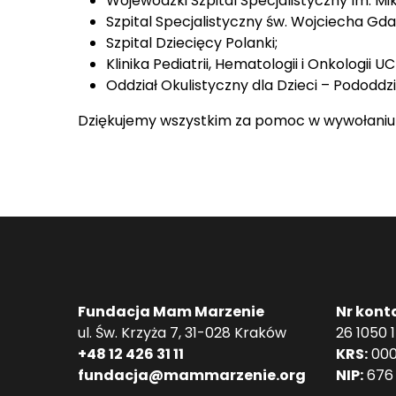
Wojewódzki Szpital Specjalistyczny Im. Mi
Szpital Specjalistyczny św. Wojciecha Gd
Szpital Dziecięcy Polanki;
Klinika Pediatrii, Hematologii i Onkologii UC
Oddział Okulistyczny dla Dzieci – Pododdz
Dziękujemy wszystkim za pomoc w wywołaniu 
Fundacja Mam Marzenie
Nr kont
ul. Św. Krzyża 7, 31-028 Kraków
26 1050 
+48 12 426 31 11
KRS:
000
fundacja@mammarzenie.org
NIP:
676 