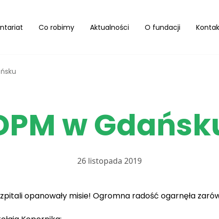
ntariat
Co robimy
Aktualności
O fundacji
Kontak
ńsku
DPM w Gdańsk
26 listopada 2019
zpitali opanowały misie! Ogromna radość ogarnęła zarówno 