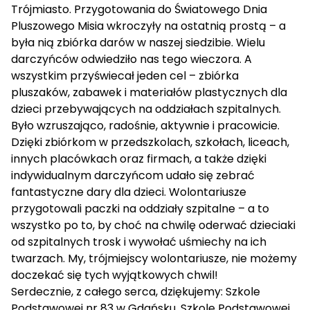
Trójmiasto. Przygotowania do Światowego Dnia
Pluszowego Misia wkroczyły na ostatnią prostą – a
była nią zbiórka darów w naszej siedzibie. Wielu
darczyńców odwiedziło nas tego wieczora. A
wszystkim przyświecał jeden cel – zbiórka
pluszaków, zabawek i materiałów plastycznych dla
dzieci przebywających na oddziałach szpitalnych.
Było wzruszająco, radośnie, aktywnie i pracowicie.
Dzięki zbiórkom w przedszkolach, szkołach, liceach,
innych placówkach oraz firmach, a także dzięki
indywidualnym darczyńcom udało się zebrać
fantastyczne dary dla dzieci. Wolontariusze
przygotowali paczki na oddziały szpitalne – a to
wszystko po to, by choć na chwilę oderwać dzieciaki
od szpitalnych trosk i wywołać uśmiechy na ich
twarzach. My, trójmiejscy wolontariusze, nie możemy
doczekać się tych wyjątkowych chwil!
Serdecznie, z całego serca, dziękujemy: Szkole
Podstawowej nr 83 w Gdańsku, Szkole Podstawowej