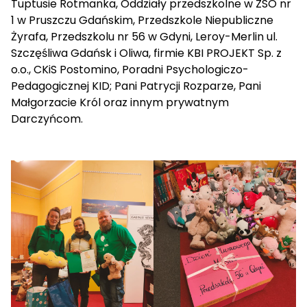
Tuptusie Rotmanka, Oddziały przedszkolne w ZSO nr
1 w Pruszczu Gdańskim, Przedszkole Niepubliczne
Żyrafa, Przedszkolu nr 56 w Gdyni, Leroy-Merlin ul.
Szczęśliwa Gdańsk i Oliwa, firmie KBI PROJEKT Sp. z
o.o., CKiS Postomino, Poradni Psychologiczo-
Pedagogicznej KID; Pani Patrycji Rozparze, Pani
Małgorzacie Król oraz innym prywatnym
Darczyńcom.