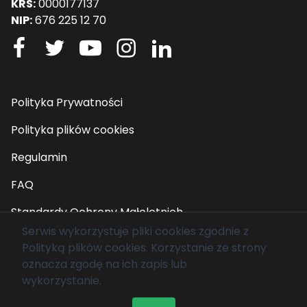
KRS:
0000177137
NIP:
676 225 12 70
Polityka Prywatności
Polityka plików cookies
Regulamin
FAQ
Standardy Ochrony Małoletnich
Serwis wykorzystuje pliki cookies zgodnie z
Polityką plików cookies
. Korzystanie ze strony
© 2026 Fundacja Mam Marzenie. Wszelkie prawa
oznacza zgodę na ich zapis lub
zastrzeżone.
wykorzystanie.