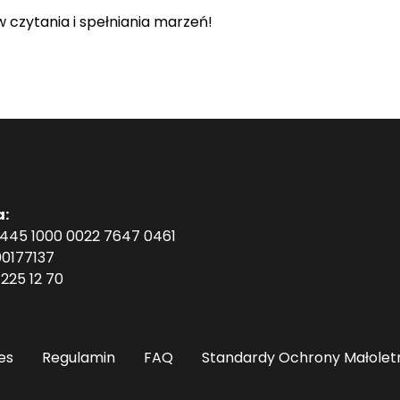
 czytania i spełniania marzeń!
a:
1445 1000 0022 7647 0461
0177137
225 12 70
es
Regulamin
FAQ
Standardy Ochrony Małolet