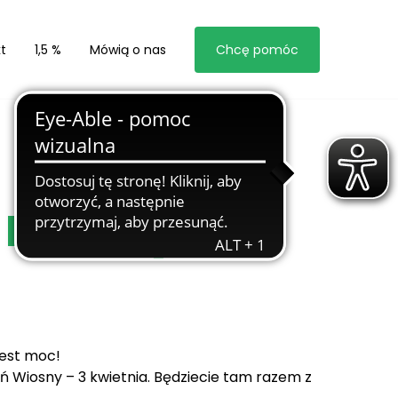
t
1,5 %
Mówią o nas
Chcę pomóc
ą marzyć
Jest moc!
ń Wiosny – 3 kwietnia. Będziecie tam razem z