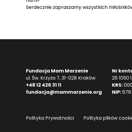
nami?
Serdecznie zapraszamy wszystkich miłośników
Fundacja Mam Marzenie
Nr kont
ul. Św. Krzyża 7, 31-028 Kraków
26 1050 
+48 12 426 31 11
KRS:
000
fundacja@mammarzenie.org
NIP:
676 
Polityka Prywatności
Polityka plików cooki