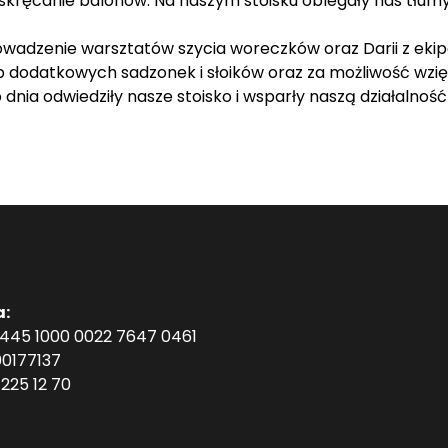
skręcanie balonów. Na naszym stoisku oblegały nas tłumy
owadzenie warsztatów szycia woreczków oraz Darii z eki
 dodatkowych sadzonek i słoików oraz za możliwość wzi
nia odwiedziły nasze stoisko i wsparły naszą działalność
a:
1445 1000 0022 7647 0461
0177137
225 12 70