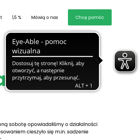
t
1,5 %
Mówią o nas
Chcę pomóc
za nami
oną sobotę opowiadaliśmy o działalności
sowaniem cieszyło się m.in. sadzenie