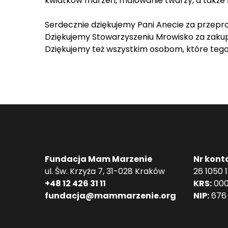
kwiatków marzeń, malowanie twarzy, a także 
Serdecznie dziękujemy Pani Anecie za przepr
Dziękujemy Stowarzyszeniu Mrowisko za zakup
Dziękujemy też wszystkim osobom, które tego d
Fundacja Mam Marzenie
Nr kont
ul. Św. Krzyża 7, 31-028 Kraków
26 1050 
+48 12 426 31 11
KRS:
000
fundacja@mammarzenie.org
NIP:
676 