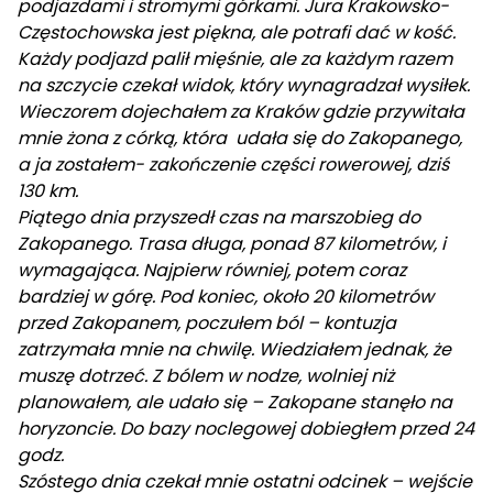
podjazdami i stromymi górkami. Jura Krakowsko-
Częstochowska jest piękna, ale potrafi dać w kość.
Każdy podjazd palił mięśnie, ale za każdym razem
na szczycie czekał widok, który wynagradzał wysiłek.
Wieczorem dojechałem za Kraków gdzie przywitała
mnie żona z córką, która udała się do Zakopanego,
a ja zostałem- zakończenie części rowerowej, dziś
130 km.
Piątego dnia przyszedł czas na marszobieg do
Zakopanego. Trasa długa, ponad 87 kilometrów, i
wymagająca. Najpierw równiej, potem coraz
bardziej w górę. Pod koniec, około 20 kilometrów
przed Zakopanem, poczułem ból – kontuzja
zatrzymała mnie na chwilę. Wiedziałem jednak, że
muszę dotrzeć. Z bólem w nodze, wolniej niż
planowałem, ale udało się – Zakopane stanęło na
horyzoncie. Do bazy noclegowej dobiegłem przed 24
godz.
Szóstego dnia czekał mnie ostatni odcinek – wejście