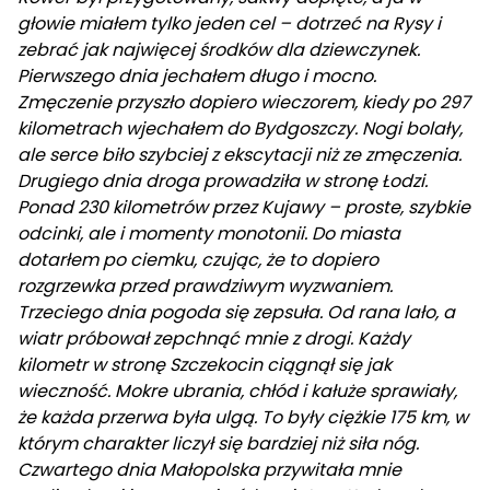
głowie miałem tylko jeden cel – dotrzeć na Rysy i
zebrać jak najwięcej środków dla dziewczynek.
Pierwszego dnia jechałem długo i mocno.
Zmęczenie przyszło dopiero wieczorem, kiedy po 297
kilometrach wjechałem do Bydgoszczy. Nogi bolały,
ale serce biło szybciej z ekscytacji niż ze zmęczenia.
Drugiego dnia droga prowadziła w stronę Łodzi.
Ponad 230 kilometrów przez Kujawy – proste, szybkie
odcinki, ale i momenty monotonii. Do miasta
dotarłem po ciemku, czując, że to dopiero
rozgrzewka przed prawdziwym wyzwaniem.
Trzeciego dnia pogoda się zepsuła. Od rana lało, a
wiatr próbował zepchnąć mnie z drogi. Każdy
kilometr w stronę Szczekocin ciągnął się jak
wieczność. Mokre ubrania, chłód i kałuże sprawiały,
że każda przerwa była ulgą. To były ciężkie 175 km, w
którym charakter liczył się bardziej niż siła nóg.
Czwartego dnia Małopolska przywitała mnie