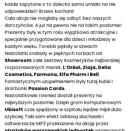
każde zapytane o to dziecko samo umiało na nie
odpowiedzieć! Brawo kochani!
Cała akcja nie mogłaby się odbyć bez naszych
darczyńców. A już na pewno nie na takim poziomie!
Prezenty były w tym roku wyjątkowo atrakcyjne i
specjalnie przygotowane dla dzieci i młodzieży w
każdym wieku. Torebki pękały w szwach!
Nastolatki znalazły w pięknych torbach od
Showroom
całe zestawy kosmetyków najbardziej
rozpoznawanych marek:
L’Oréal, Ziaja, Delia
Cosmetics, Farmona, Elfa Pharm i Bell
.
Fantastycznym uzupełnieniem były tutaj kubki i
skarbonki
Passion Cards
.
Nastolatkowie również dostali prezenty na
najwyższym poziomie. Dzięki grom komputerowym
Ubisoft
czas spędzony w szpitalu będzie mijał dużo
szybciej. Taki sam efekt odniosą słuchawki i
odtwarzacze MP3 przekazane na akcję przez
strażaków warszawskich jednostek
wspieranych