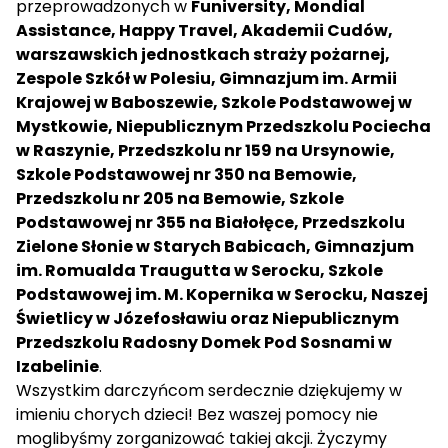
przeprowadzonych w
Funiversity, Mondial
Assistance, Happy Travel, Akademii Cudów,
warszawskich jednostkach straży pożarnej,
Zespole Szkół w Polesiu, Gimnazjum im. Armii
Krajowej w Baboszewie, Szkole Podstawowej w
Mystkowie, Niepublicznym Przedszkolu Pociecha
w Raszynie, Przedszkolu nr 159 na Ursynowie,
Szkole Podstawowej nr 350 na Bemowie,
Przedszkolu nr 205 na Bemowie, Szkole
Podstawowej nr 355 na Białołęce, Przedszkolu
Zielone Słonie w Starych Babicach, Gimnazjum
im. Romualda Traugutta w Serocku, Szkole
Podstawowej im. M. Kopernika w Serocku, Naszej
Świetlicy w Józefosławiu oraz Niepublicznym
Przedszkolu Radosny Domek Pod Sosnami w
Izabelinie
.
Wszystkim darczyńcom serdecznie dziękujemy w
imieniu chorych dzieci! Bez waszej pomocy nie
moglibyśmy zorganizować takiej akcji. Życzymy