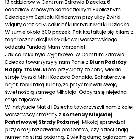
13 oddziałów w Centrum Zdrowia Dziecka, 6
oddziałów w nowym Samodzielnym Publicznym
Dziecięcym Szpitalu Klinicznym przy ulicy Żwirki i
Wigury oraz cały, calusieńki Instytut Matki i Dziecka.
W sumie około 500 paczek. Tak kształtuje się bilans z
tegorocznej akcji Mikołajkowej warszawskiego
oddziału Fundacji Mam Marzenie!
Jak co roku było wyjątkowo. W Centrum Zdrowia
Dziecka towarzyszyły nam Panie z
Biura Podróży
Happy Travel
, które przywiozły ze sobą wielkie
stroje Myszki Miki i Kaczora Donalda. Bohaterowie
bajek robili taką furorę, że przyćmiewali swoją
świetnością samego Mikołaja! Odbyła się niejedna
sesja zdjęciowa.
W Instytucie Matki i Dziecka towarzyszyli nam z kolei
warszawscy strażacy z
Komendy Miejskiej
Państwowej Straży Pożarnej
. Mikołaj sprawdzał
przy okazji rozdawania prezentów, czy dzieci znają
numer na straż pożarną. Z wielką dumą ogłaszam, że