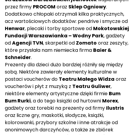
przez firmy
PROCOM
oraz
Sklep Ogniowy
.
Dodatkowo chłopaki otrzymali kilka praktycznych,
acz wartościowych dodatków: pendrive i smycze od
Henwar
, plecaki i torby sportowe od
Mokotowskiej
Fundacji Warszawianka – Wodny Park
, gadżety
od
Agencji TVN
, skarpetki od
Zomato
oraz zeszyty,
które przysłała nam niemiecka firma
Baier &
Schneider
.
Prezenty dla dzieci dużo bardziej różniły się między
sobą. Niektóre zawierały elementy kulturalne w
postaci voucherów do
Teatru Małego Widza
oraz
voucherów i płyt z muzyką z
Teatru Guliwer
,
niektóre elementy artystyczne dzięki firmie
Bum
Bum Rurki
, a do tego książki od hurtowni
Morex
,
gadżety oraz torebki na prezenty od firmy
Ilustris
oraz liczne gry, maskotki, słodycze, książki,
kolorowanki, przybory szkolne i inne atrakcje od
anonimowych darczyńców, a także ze zbiórek