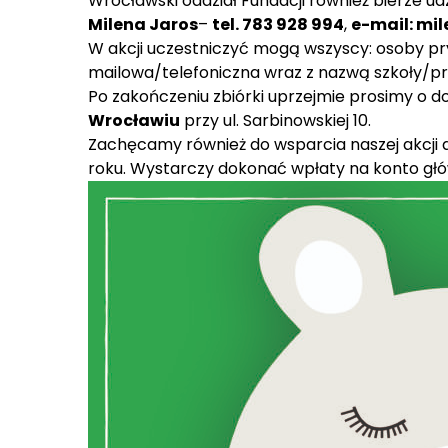
Wrocławski oddział Fundacji również bierze u
Milena Jaros
–
tel. 783 928 994
,
e-mail:
mil
W akcji uczestniczyć mogą wszyscy: osoby pry
mailowa/telefoniczna wraz z nazwą szkoły/pr
Po zakończeniu zbiórki uprzejmie prosimy o 
Wrocławiu
przy ul. Sarbinowskiej 10.
Zachęcamy również do wsparcia naszej akcji 
roku. Wystarczy dokonać wpłaty na konto gł