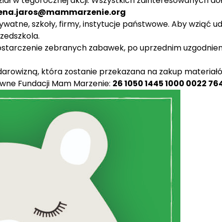
dział w tegorocznej akcji. Wszystkich zainteresowanych 
ena.jaros@mammarzenie.org
watne, szkoły, firmy, instytucje państwowe. Aby wziąć ud
zedszkola.
dostarczenie zebranych zabawek, po uprzednim uzgodnien
darowizną, która zostanie przekazana na zakup materiał
ówne Fundacji Mam Marzenie:
26 1050 1445 1000 0022 76