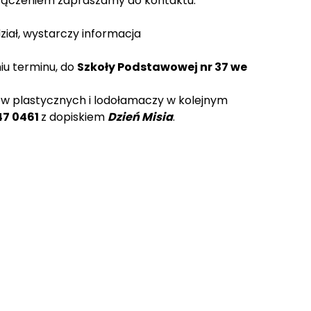
dołączeniem zapraszamy do kontaktu:
ział, wystarczy informacja
iu terminu, do
Szkoły Podstawowej nr 37 we
ów plastycznych i lodołamaczy w kolejnym
47 0461
z dopiskiem
Dzień Misia
.