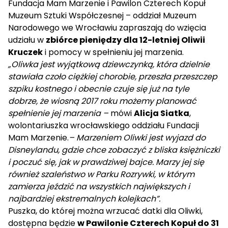
Fundacja Mam Marzenie i
Pawilon Czterech Kopuł
Muzeum Sztuki Współczesnej – oddział Muzeum
Narodowego we Wrocławiu
zapraszają do wzięcia
udziału w
zbiórce pieniędzy dla 12-letniej Oliwii
Kruczek
i pomocy w spełnieniu jej marzenia.
„Oliwka jest wyjątkową dziewczynką, która dzielnie
stawiała czoło ciężkiej chorobie, przeszła przeszczep
szpiku kostnego i obecnie czuje się już na tyle
dobrze, że wiosną 2017 roku możemy planować
spełnienie jej marzenia –
mówi
Alicja Siatka
,
wolontariuszka wrocławskiego oddziału Fundacji
Mam Marzenie.
– Marzeniem Oliwki jest wyjazd do
Disneylandu, gdzie chce zobaczyć z bliska księżniczki
i poczuć się, jak w prawdziwej bajce. Marzy jej się
również szaleństwo w Parku Rozrywki, w którym
zamierza jeździć na wszystkich największych i
najbardziej ekstremalnych kolejkach”.
Puszka, do której można wrzucać datki dla Oliwki,
dostępna będzie
w
Pawilonie Czterech Kopuł do 31