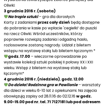
Oliwki:
3 grudnia 2016 r. (sobota)
Na tropie sztuki
– gra dla dorosłych
Karty z zadaniami
przez cały dzień
będą dostępne
do pobrania w kasie po wpłacie 'cegiełki’ do puszki
na rzecz Oliwki. Wśród uczestników, którzy
poprawnie rozwiążą zadania i odgadną hasło,
rozlosowane zostaną nagrody. Udział z biletem
wstępu na wystawę stałą lub biletem łączonym *
godz. 17.00
– wieczorne oprowadzanie po
wystawie kolekcji sztuki polskiej II połowy XX i XXI
wieku. Wstęp z biletem na wystawę stałą lub
łączonym*
4 grudnia 2016 r. (niedziela)
,
godz. 12.00
Do dzieła! Rodzinna gra w Pawilonie
– warsztaty
dla dzieci w wieku 6-10 lat z opiekunami. Na zajęcia
obowiązują zapisy od 28.11.16 do 02.12.16
w godz.
9.00-15.00 pod nr. tel. 71 7127181 lub pod adresem