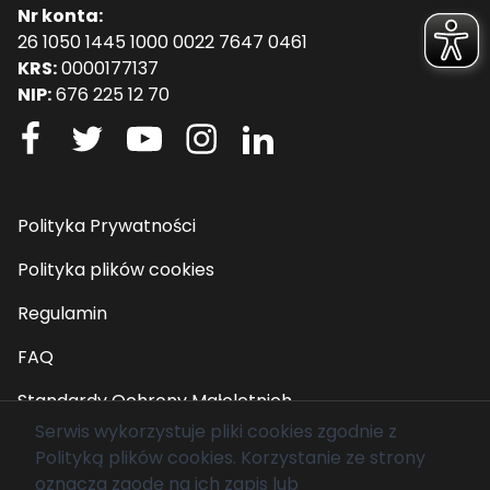
Nr konta:
26 1050 1445 1000 0022 7647 0461
KRS:
0000177137
NIP:
676 225 12 70
Polityka Prywatności
Polityka plików cookies
Regulamin
FAQ
Standardy Ochrony Małoletnich
Serwis wykorzystuje pliki cookies zgodnie z
Polityką plików cookies
. Korzystanie ze strony
© 2026 Fundacja Mam Marzenie. Wszelkie prawa
oznacza zgodę na ich zapis lub