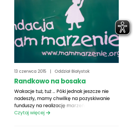
13 czerwca 2015
|
Oddział Białystok
Randkowo na bosaka
Wakacje tuż, tuż … Póki jednak jeszcze nie
nadeszły, mamy chwilkę na pozyskiwanie
funduszy na realizację marzeń naszych
Podopiecznych. I tak mieliśmy możliwość
Czytaj więcej
wzięcia udziału w dwóch zbiórkach, które
odbyły się przed dwoma wspaniałymi