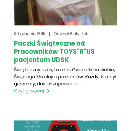
30 grudnia 2015
|
Oddział Białystok
Paczki Świąteczne od
Pracowników TOYS"R"US
pacjentom UDSK
Świąteczny czas, to czas Gwiazdki na niebie,
Świętego Mikołaja i prezentów. Każdy, kto był
grzeczny, dostał zapewne mały podarunek.
Ale to też pora szczególna, gdzie pamiętamy
Czytaj więcej
o chorych dzieciach z oddziałów szpitalnych,
pacjentów, gdzie te Święta musiały spędzić
w szpitalu.