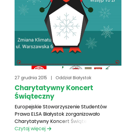
27 grudnia 2015
|
Oddział Białystok
Charytatywny Koncert
Świąteczny
Europejskie Stowarzyszenie Studentów
Prawa ELSA Białystok zorganizowało
Charytatywny Koncert Świąteczny. Cały
koncert miał miejsce 21 grudnia 2015r. w
Czytaj więcej
Zmianie Klimatu w Białymstoku, celem