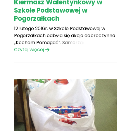
Kiermasz Walentynkowy w
Szkole Podstawowej w
Pogorzałkach
12 lutego 2016r. w Szkole Podstawowej w
Pogorzałkach odbyła się akcja dobroczynna
„Kocham Pomagać”. Samorząd Uczniowski
wraz z opiekunem zorganizowali kiermasz
Czytaj więcej
domowych ciast i ciasteczek, z którego
dochód przeznaczony został na spełnienie
marzenia Radka, który marzy o Laptopie.