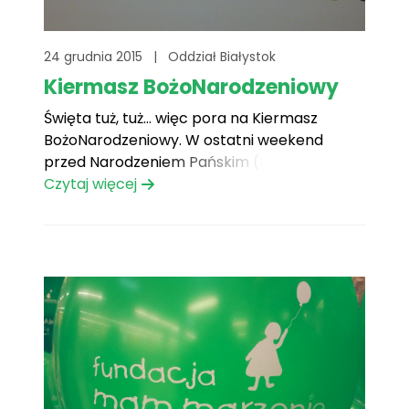
24 grudnia 2015
|
Oddział Białystok
Kiermasz BożoNarodzeniowy
Święta tuż, tuż… więc pora na Kiermasz
BożoNarodzeniowy. W ostatni weekend
przed Narodzeniem Pańskim (19-20 grudnia
2015r.) zorganizowaliśmy Kiermasz. Cel –
Czytaj więcej
zbiórka funduszy na realizację największych
marzeń naszych Podopiecznych.