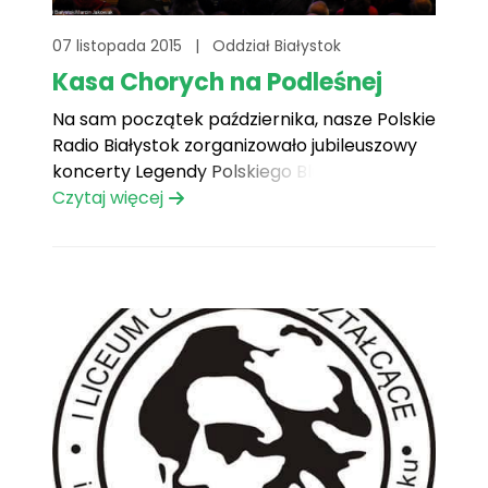
07 listopada 2015
|
Oddział Białystok
Kasa Chorych na Podleśnej
Na sam początek października, nasze Polskie
Radio Białystok zorganizowało jubileuszowy
koncerty Legendy Polskiego Bluesa, Kasy
Chorych.
Czytaj więcej