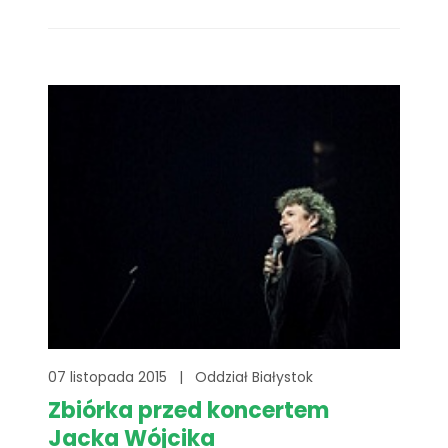
uszczęśliwianie kolejnych Marzycieli.
07 listopada 2015
|
Oddział Białystok
Zbiórka przed koncertem
Jacka Wójcika