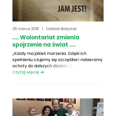
26 marca 2016
|
Oddział Białystok
.... Wolontariat zmienia
spojrzenie na świat ....
„Każdy ma jakieś marzenia. Dzięki ich
spełnieniu czujemy się szczęśliwi i nabieramy
ochoty do dalszych działań, zmian na lepsze.
Zrealizowane marzenia nabierają jeszcze
Czytaj więcej
większej mocy, gdy pomagają Nam walczyć
z cierpieniem i dodają wiary w lepsze jutro.