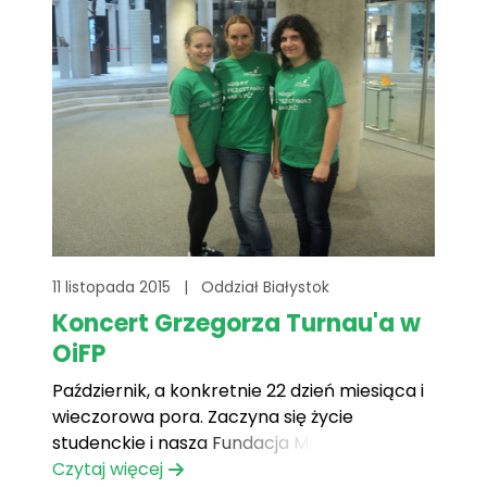
11 listopada 2015
|
Oddział Białystok
Koncert Grzegorza Turnau'a w
OiFP
Październik, a konkretnie 22 dzień miesiąca i
wieczorowa pora. Zaczyna się życie
studenckie i nasza Fundacja Mam Marzenie
znowu aktywnie zabiera się za
Czytaj więcej