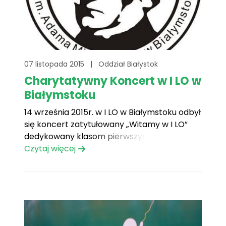
07 listopada 2015
|
Oddział Białystok
Charytatywny Koncert w I LO w
Białymstoku
14 września 2015r. w I LO w Białymstoku odbył
się koncert zatytułowany „Witamy w I LO”
dedykowany klasom pierwszym. Jak
wszystkie koncerty w tej szkole, występ miał
Czytaj więcej
ponownie cel charytatywny.