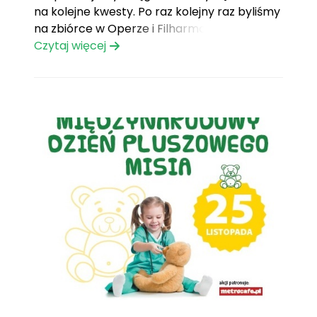
na kolejne kwesty. Po raz kolejny raz byliśmy
na zbiórce w Operze i Filharmonii Podlaskiej,
aby móc szybciej zrealizować marzenie
Czytaj więcej
naszej Podopiecznej Zuzi.