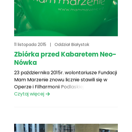
11 listopada 2015
|
Oddział Białystok
Zbiórka przed Kabaretem Neo-
Nówka
23 października 2015r. wolontariusze Fundacji
Mam Marzenie znowu licznie stawili się w
Operze i Filharmonii Podlaskiej przy Odeskiej.
Tym razem na „15-leciu Kabaretu Neo-
Czytaj więcej
Nówka”.