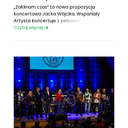
„Zaklinam czas” to nowa propozycja
koncertowa Jacka Wójcika. Wspaniały
Artysta koncertuje z pełnowymiarowym
zespołem, który doskonale sprawdza się w
Czytaj więcej
salach koncertowych, jak i na koncertach
plenerowych.