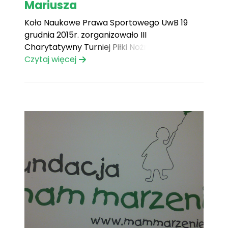
Mariusza
Koło Naukowe Prawa Sportowego UwB 19
grudnia 2015r. zorganizowało III
Charytatywny Turniej Piłki Nożnej. Miejsce:
hala sportowa przy ul. Świerkowej w
Czytaj więcej
Białymstoku. Celem była realizacja marzenia
Podopiecznego FMM, dziewięcioletniego
Mariusza.