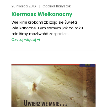
26 marca 2016
|
Oddział Białystok
Kiermasz Wielkanocny
Wielkimi krokami zbliżają się Święta
Wielkanocne. Tym samym, jak co roku,
mieliśmy możliwość zorganizowania
Kiermaszu Wielkanocnego. I tak, w ostatni
Czytaj więcej
weekend przed Świętami Wielkiej Nocy, 19-
20.03.2016r. w Centrum Handlowym Auchan
Hetmańska byliśmy ze swoim stoiskiem.