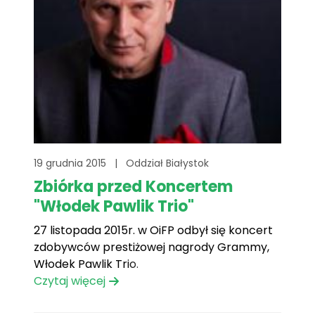
19 grudnia 2015
|
Oddział Białystok
Zbiórka przed Koncertem
"Włodek Pawlik Trio"
27 listopada 2015r. w OiFP odbył się koncert
zdobywców prestiżowej nagrody Grammy,
Włodek Pawlik Trio.
Czytaj więcej