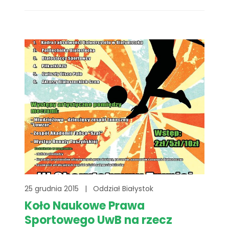
przyświecającym akcji było marzenie 16-
letniej Natalki, Marzycielki FMM, która bardzo
chciałaby dostać Lustrzankę Cyfrową.
25 grudnia 2015
|
Oddział Białystok
Koło Naukowe Prawa
Sportowego UwB na rzecz