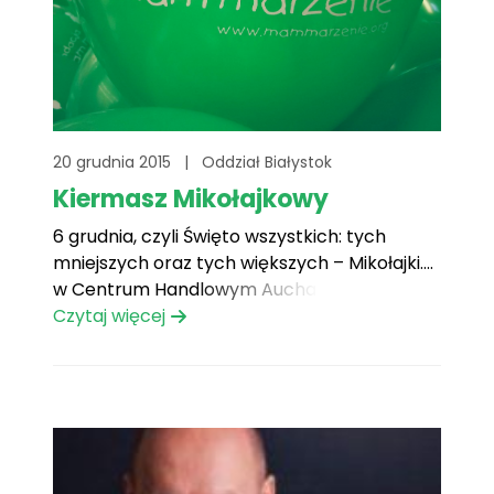
20 grudnia 2015
|
Oddział Białystok
Kiermasz Mikołajkowy
6 grudnia, czyli Święto wszystkich: tych
mniejszych oraz tych większych – Mikołajki….
w Centrum Handlowym Auchan Hetmańska
w Białymstoku zorganizowaliśmy Fundacyjny
Czytaj więcej
Kiermasz Mikołajkowy.