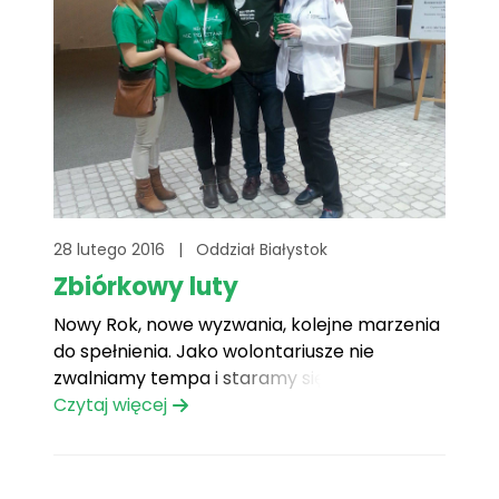
28 lutego 2016
|
Oddział Białystok
Zbiórkowy luty
Nowy Rok, nowe wyzwania, kolejne marzenia
do spełnienia. Jako wolontariusze nie
zwalniamy tempa i staramy się chodzić na
kolejne kwesty. W miesiącu lutym byliśmy na
Czytaj więcej
kilku zbiórkach, gdyż pragnienia naszych
Podopiecznych są kwestią najważniejszą i
staramy się jak najszybciej zrealizować ich