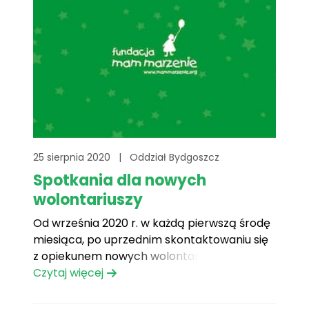
25 sierpnia 2020
|
Oddział Bydgoszcz
Spotkania dla nowych
wolontariuszy
Od września 2020 r. w każdą pierwszą środę
miesiąca, po uprzednim skontaktowaniu się
z opiekunem nowych wolontariuszy Martą
Jędro (kom. 724 126 800), odbywać będą się
Czytaj więcej
spotkania dla kandydatów i nowych
wolontariuszy w Bydgoskim Centrum