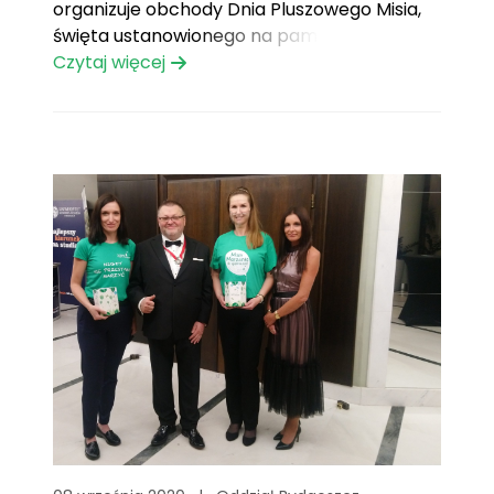
organizuje obchody Dnia Pluszowego Misia,
święta ustanowionego na pamiątkę
pewnego nieudanego polowania…
Czytaj więcej