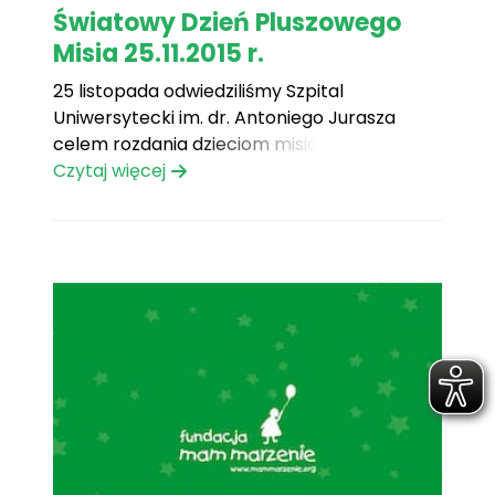
Światowy Dzień Pluszowego
Misia 25.11.2015 r.
25 listopada odwiedziliśmy Szpital
Uniwersytecki im. dr. Antoniego Jurasza
celem rozdania dzieciom misiów i
akcesoriów do nauki.
Czytaj więcej