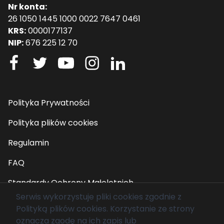
Nr konta:
26 1050 1445 1000 0022 7647 0461
KRS:
0000177137
NIP:
676 225 12 70
Polityka Prywatności
Polityka plików cookies
Regulamin
FAQ
Standardy Ochrony Małoletnich
Serwis wykorzystuje pliki cookies zgodnie z
Polityką plików cookies
. Korzystanie ze strony
© 2026 Fundacja Mam Marzenie. Wszelkie prawa
oznacza zgodę na ich zapis lub