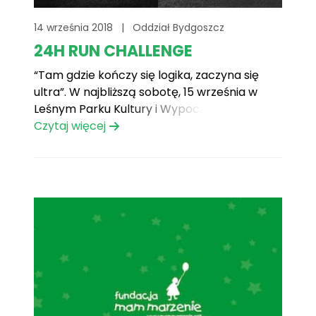
14 września 2018
|
Oddział Bydgoszcz
24H RUN CHALLENGE
“Tam gdzie kończy się logika, zaczyna się
ultra”. W najbliższą sobotę, 15 września w
Leśnym Parku Kultury i Wypoczynku
Myślęcinek w Bydgoszczy odbędzie się
Czytaj więcej
zapowiadany 24H RUN CHALLENGE, którego
pomysłodawca postawił sobie za cel
przebiec w ciągu doby 200 km. Bo końcu
‘tam gdzie kończy się logika, tam zaczyna[...]