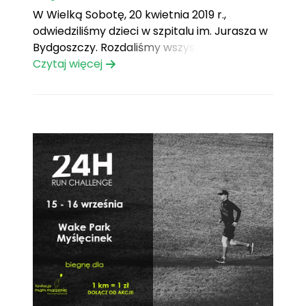
W Wielką Sobotę, 20 kwietnia 2019 r.,
odwiedziliśmy dzieci w szpitalu im. Jurasza w
Bydgoszczy. Rozdaliśmy wszystkim dzieciom
Zajączki. Niestety przez chorobę dzieci nie
Czytaj więcej
mogły spędzić tych świąt w domu. Mieliśmy
misie i przybory szkolne, które spakowane w
torby podarowane przez firmę ATOS z
Bydgoszczy. Prezenty sprawiły dzieciakom
wielką[...]