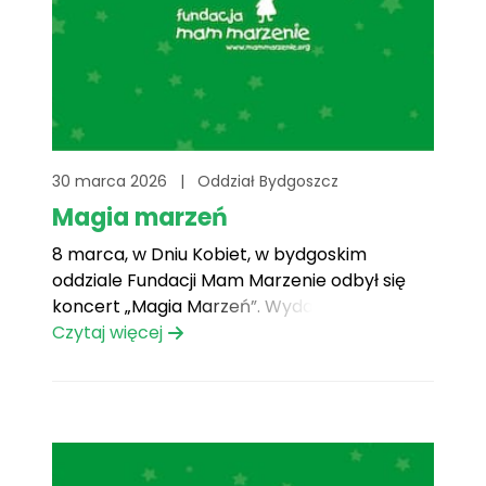
30 marca 2026
|
Oddział Bydgoszcz
Magia marzeń
8 marca, w Dniu Kobiet, w bydgoskim
oddziale Fundacji Mam Marzenie odbył się
koncert „Magia Marzeń”. Wydarzenie
rozpoczęło się poruszającym utworem
Czytaj więcej
„Wspomnienia”, który na długo pozostanie w
naszej pamięci i stał się pięknym symbolem
całego wieczoru. Podczas pierwszej części
koncertu wystąpiła Agata Prokop wraz z
zespołem: Nikodem Prokop, Julia[...]