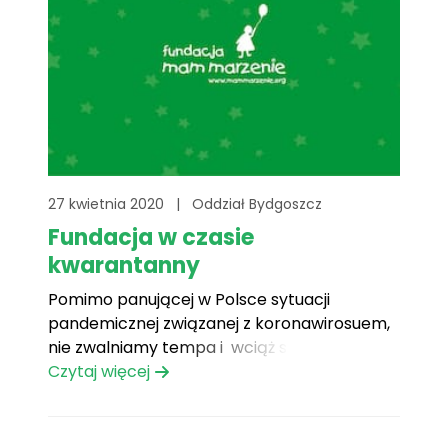
27 kwietnia 2020
|
Oddział Bydgoszcz
Fundacja w czasie
kwarantanny
Pomimo panującej w Polsce sytuacji
pandemicznej związanej z koronawirosuem,
nie zwalniamy tempa i wciąż spełniamy
marzenia. Technologia pozwala nam teraz
Czytaj więcej
na wiele, dlatego korzystamy z
wideokonferencji i poznajemy nowe
marzenia. A jeżeli jesteśmy w stanie spełnić