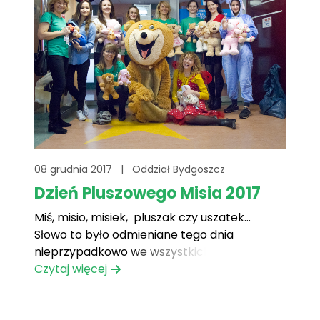
08 grudnia 2017
|
Oddział Bydgoszcz
Dzień Pluszowego Misia 2017
Miś, misio, misiek, pluszak czy uszatek…
Słowo to było odmieniane tego dnia
nieprzypadkowo we wszystkich możliwych
konfiguracjach. Cóż to był za dzień
Czytaj więcej
niezwykły?