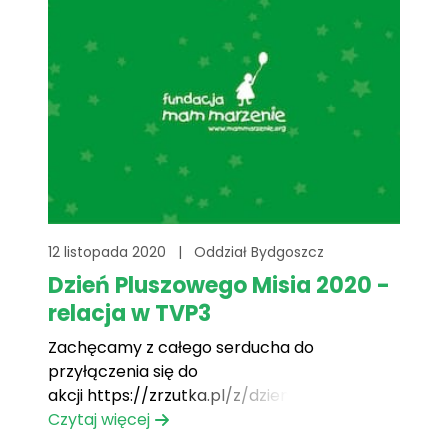
12 listopada 2020
|
Oddział Bydgoszcz
Dzień Pluszowego Misia 2020 -
relacja w TVP3
Zachęcamy z całego serducha do
przyłączenia się do
akcji https://zrzutka.pl/z/dzienpluszowegomisiaby
która w tym roku przybrała postać zbiórki
Czytaj więcej
pieniężnej z powodu trudnej sytuacji