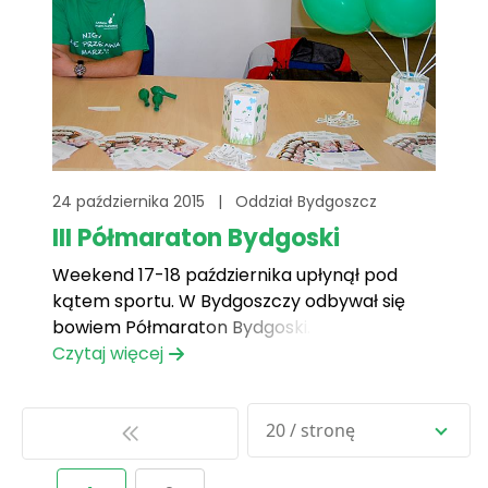
24 października 2015
|
Oddział Bydgoszcz
III Półmaraton Bydgoski
Weekend 17-18 października upłynął pod
kątem sportu. W Bydgoszczy odbywał się
bowiem Półmaraton Bydgoski. Po nawiązaniu
(jak się później okazało owocnej) współpracy
Czytaj więcej
z organizatorami wystawiliśmy swoje stoisko
podczas zapisów na ten bieg, podczas
20 / stronę
których mieliśmy możliwość zbierania
funduszy na marzycieli z naszego oddziału.