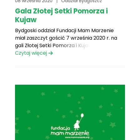
08 września 2020
|
Oddział Bydgoszcz
Gala Złotej Setki Pomorza i
Kujaw
Bydgoski oddział Fundacji Mam Marzenie
miał zaszczyt gościć 7 września 2020 r. na
gali Złotej Setki Pomorza i Kujaw 2019
zorganizowanej przez Gazetę Pomorską.
Czytaj więcej