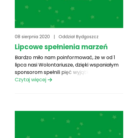
08 sierpnia 2020
|
Oddział Bydgoszcz
Lipcowe spełnienia marzeń
Bardzo miło nam poinformować, że w od 1
lipca nasi Wolontariusze, dzięki wspaniałym
sponsorom spełnili pięć wyjątkowych
marzeń! Julia – Spotkanie z Dawidem
Czytaj więcej
Kwiatkowskim Monika – hulajnoga
elektryczną Wiktoria – karnet do stadniny
koni Piotr – trampolina Wiktor – plac zabaw
Nie straszne są nam upały i wirusy, bo[...]