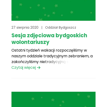
27 sierpnia 2020
|
Oddział Bydgoszcz
Sesja zdjęciowa bydgoskich
wolontariuszy
Ostatni tydzień wakacji rozpoczęliśmy w
naszym oddziale tradycyjnym zebraniem, a
zakończyliśmy nietradycyjną sesją
zdjęciową :-) Dzięki uprzejmości
Czytaj więcej
www.fotobartodzieje.pl powstały piękne,
plenerowe zdjęcia naszej bydgoskiej drużyny.
Było miło i zabawnie :-)