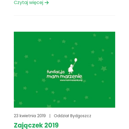
plastycznych, gier planszowych, puzzli,
Czytaj więcej
książek i innych rzeczy mogących sprawić
radość małym pacjentom oddziałów
szpitalnych.
23 kwietnia 2019
|
Oddział Bydgoszcz
Zajączek 2019