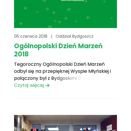
05 czerwca 2018
|
Oddział Bydgoszcz
Ogólnopolski Dzień Marzeń
2018
Tegoroczny Ogólnopolski Dzień Marzeń
odbył się na przepięknej Wyspie Młyńskiej i
połączony był z Bydgoskimi Dniami Nauki.
Pogodę mieliśmy przepiękną,
Czytaj więcej
zainteresowanie ogromne. Liczba
uczestników chcących wziąć udział w grze
miejskiej przerosła nasze oczekiwania.
Pierwsi chętni pojawili się już na godzinę
przed oficjalnym rozpoczęciem imprezy. Na
Wyspie Młyńskiej było nas[...]