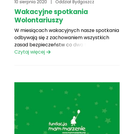
10 sierpnia 2020
|
Oddział Bydgoszcz
Wakacyjne spotkania
Wolontariuszy
W miesiącach wakacyjnych nasze spotkania
odbywają się z zachowaniem wszystkich
zasad bezpieczeństw co dwa tygodnie.
Najbliższe spotkanie odbędzie się 24.08.2020.
Czytaj więcej
o godzinie 17:00 w Bydgoskim Centrum
Wolontariatu. Zapraszamy wszystkich
zainteresowanych do kontaktu z
Koordynatorem oddziału.