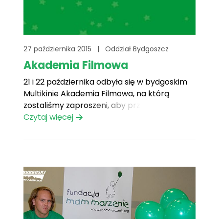
27 października 2015
|
Oddział Bydgoszcz
Akademia Filmowa
21 i 22 października odbyła się w bydgoskim
Multikinie Akademia Filmowa, na którą
zostaliśmy zaproszeni, aby przeprowadzić
tematyczne prelekcje.
Czytaj więcej