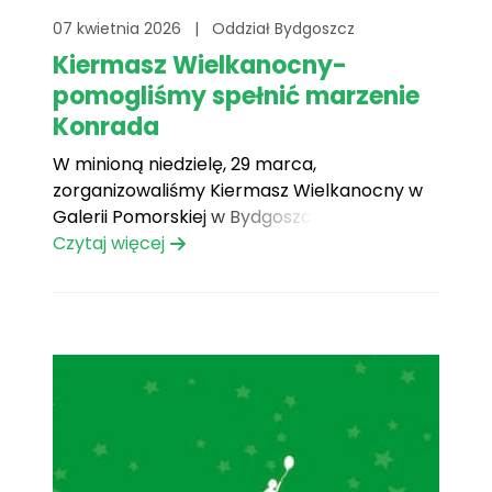
07 kwietnia 2026
|
Oddział Bydgoszcz
Kiermasz Wielkanocny-
pomogliśmy spełnić marzenie
Konrada
W minioną niedzielę, 29 marca,
zorganizowaliśmy Kiermasz Wielkanocny w
Galerii Pomorskiej w Bydgoszczy w
godzinach 10:00–20:00.Była to nie tylko
Czytaj więcej
okazja do poczucia świątecznej atmosfery,
ale przede wszystkim szansa na wsparcie
zbiórki na spełnienie marzenia Konrada –
wyjazdu na mecz Realu Madryt do
Hiszpanii.Na miejscu przygotowaliśmy wiele
atrakcji, w tym[...]