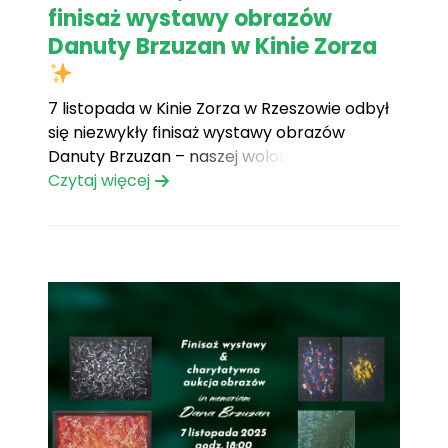
finisaż wystawy obrazów
Danuty Brzuzan w Kinie Zorza
7 listopada w Kinie Zorza w Rzeszowie odbył
się niezwykły finisaż wystawy obrazów
Danuty Brzuzan – naszej wolontariuszki,
artystki z pasją i sercem na dłoni, która
Czytaj więcej
odeszła w lipcu tego roku. Wydarzenie to
było nie tylko spotkaniem ze sztuką, ale
przede wszystkim pełnym ciepła i emocji
hołdem dla Dany[...]