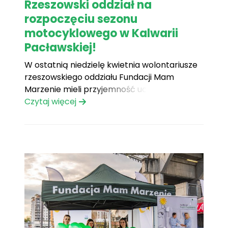
Rzeszowski oddział na
rozpoczęciu sezonu
motocyklowego w Kalwarii
Pacławskiej!
W ostatnią niedzielę kwietnia wolontariusze
rzeszowskiego oddziału Fundacji Mam
Marzenie mieli przyjemność uczestniczyć w
inauguracji sezonu motocyklowego w
Czytaj więcej
Kalwarii Pacławskiej. Wydarzenie
zgromadziło liczne grono miłośników
motocykli oraz osoby chętne do wspólnego
rozpoczęcia nowego sezonu w wyjątkowej
atmosferze. Pomimo niesprzyjających
warunków pogodowych, na miejscu pojawiło
się wielu uczestników, którzy swoją[...]