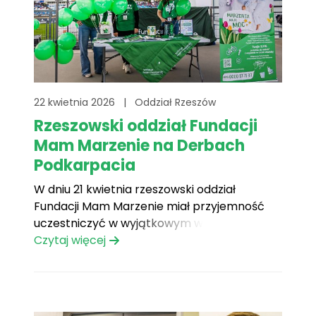
22 kwietnia 2026
|
Oddział Rzeszów
Rzeszowski oddział Fundacji
Mam Marzenie na Derbach
Podkarpacia
W dniu 21 kwietnia rzeszowski oddział
Fundacji Mam Marzenie miał przyjemność
uczestniczyć w wyjątkowym wydarzeniu
sportowym – Derbach Podkarpacia,
Czytaj więcej
podczas których zmierzyły się drużyny ZKS
Stal Rzeszów oraz Cellfast Wilki Krosno.
Podczas meczu wolontariusze fundacji byli
obecni na stadionie z fundacyjnym stoiskiem,