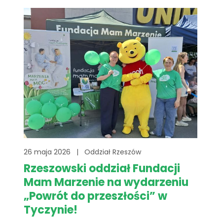
dzieciom zmagającym się z chorobami
zagrażającymi[...]
26 maja 2026
|
Oddział Rzeszów
Rzeszowski oddział Fundacji
Mam Marzenie na wydarzeniu
„Powrót do przeszłości” w
Tyczynie!