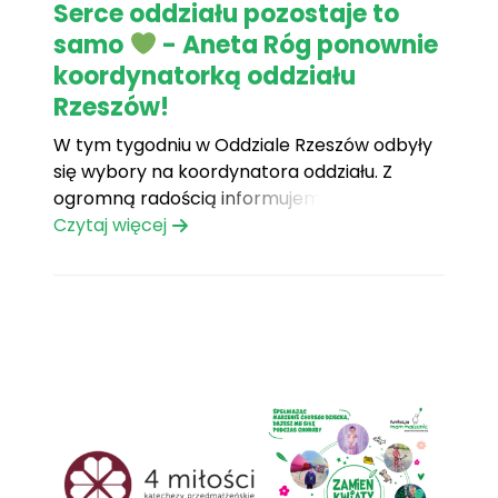
Serce oddziału pozostaje to
samo
- Aneta Róg ponownie
koordynatorką oddziału
Rzeszów!
W tym tygodniu w Oddziale Rzeszów odbyły
się wybory na koordynatora oddziału. Z
ogromną radością informujemy, że decyzją
wolontariuszy — jednogłośnie — funkcję tę
Czytaj więcej
ponownie obejmie Aneta Róg. Aneta od wielu
lat pełni tę niezwykle odpowiedzialną i
piękną rolę, będąc sercem i filarem naszego
oddziału. To osoba, która z[...]