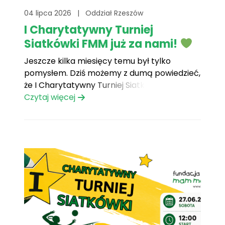
04 lipca 2026
|
Oddział Rzeszów
I Charytatywny Turniej
Siatkówki FMM już za nami!
Jeszcze kilka miesięcy temu był tylko
pomysłem. Dziś możemy z dumą powiedzieć,
że I Charytatywny Turniej Siatkówki Fundacji
Mam Marzenie przeszedł do historii! Za nami
Czytaj więcej
dzień pełen sportowych emocji, wzruszeń,
uśmiechów i przede wszystkim… ludzi o
wielkich sercach. To właśnie dzięki Wam
udało się stworzyć wydarzenie, które
pokazało, że[...]