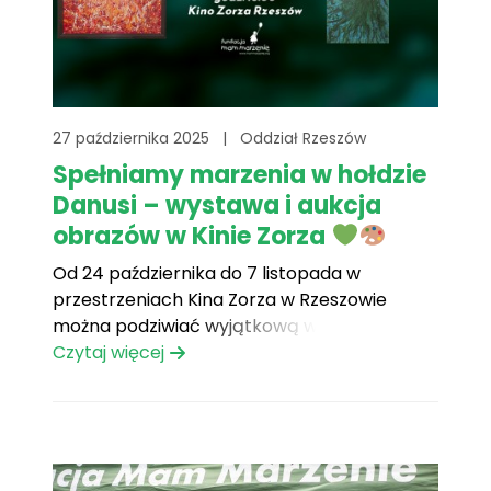
27 października 2025
|
Oddział Rzeszów
Spełniamy marzenia w hołdzie
Danusi – wystawa i aukcja
obrazów w Kinie Zorza
Od 24 października do 7 listopada w
przestrzeniach Kina Zorza w Rzeszowie
można podziwiać wyjątkową wystawę
obrazów Danuty Brzuzan – wolontariuszki
Czytaj więcej
Fundacji Mam Marzenie, artystki z pasją i
sercem na dłoni, która odeszła w lipcu 2025
roku. Dana przez lata wnosiła do naszej
fundacji ciepło, energię i wrażliwość. Swoją[...]