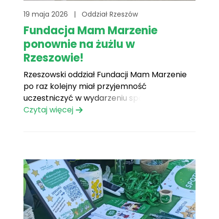
19 maja 2026
|
Oddział Rzeszów
Fundacja Mam Marzenie
ponownie na żużlu w
Rzeszowie!
Rzeszowski oddział Fundacji Mam Marzenie
po raz kolejny miał przyjemność
uczestniczyć w wydarzeniu sportowym
organizowanym na Stadionie Miejskim „STAL”
Czytaj więcej
w Rzeszowie. Dzięki uprzejmości klubu H69
Speedway nasi wolontariusze mogli
prowadzić zbiórkę na rzecz jednego z
Podopiecznych fundacji. Podczas
wydarzenia zbieraliśmy środki na spełnienie
marzenia Kubusia, który marzy o
wyjeździe[...]