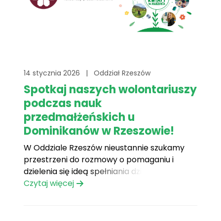
14 stycznia 2026
|
Oddział Rzeszów
Spotkaj naszych wolontariuszy
podczas nauk
przedmałżeńskich u
Dominikanów w Rzeszowie!
W Oddziale Rzeszów nieustannie szukamy
przestrzeni do rozmowy o pomaganiu i
dzielenia się ideą spełniania dziecięcych
marzeń. Jednym z takich wyjątkowych
Czytaj więcej
miejsc są nauki przedmałżeńskie „4 Miłości”,
które odbywają się u Dominikanów w
Rzeszowie. W wybrane niedziele nasi