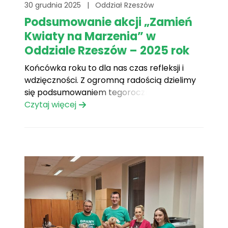
30 grudnia 2025
|
Oddział Rzeszów
Podsumowanie akcji „Zamień
Kwiaty na Marzenia” w
Oddziale Rzeszów – 2025 rok
Końcówka roku to dla nas czas refleksji i
wdzięczności. Z ogromną radością dzielimy
się podsumowaniem tegorocznej edycji akcji
„Zamień Kwiaty na Marzenia” w Oddziale
Czytaj więcej
Rzeszów. W minionym sezonie ślubnym do
naszej inicjatywy dołączyło aż 19 par
młodych, które w swoim wyjątkowym dniu
postanowiły podzielić się szczęściem z
naszymi Marzycielami.[...]