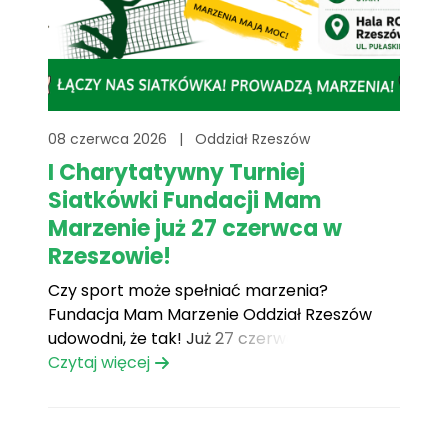
08 czerwca 2026
|
Oddział Rzeszów
I Charytatywny Turniej
Siatkówki Fundacji Mam
Marzenie już 27 czerwca w
Rzeszowie!
Czy sport może spełniać marzenia?
Fundacja Mam Marzenie Oddział Rzeszów
udowodni, że tak! Już 27 czerwca 2026 roku
w Hali ROSiR przy ul. Pułaskiego 13 odbędzie
Czytaj więcej
się I Charytatywny Turniej Siatkówki Fundacji
Mam Marzenie – wyjątkowe wydarzenie
łączące sport, dobrą zabawę i pomoc