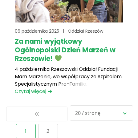
06 października 2025
|
Oddział Rzeszów
Za nami wyjątkowy
Ogólnopolski Dzień Marzeń w
Rzeszowie!
4 października Rzeszowski Oddział Fundacji
Mam Marzenie, we współpracy ze Szpitalem
Specjalistycznym Pro-Familia, zorganizował
Ogólnopolski Dzień Marzeń w Szkole
Czytaj więcej
Podstawowej nr 11 w Rzeszowie. Wydarzenie
połączyło edukację zdrowotną, profilaktykę i
20 / stronę
ruch z radością i energią dzieci, pokazując,
że dbanie o zdrowie może być ciekawe,
inspirujące i pełne uśmiechu. Na[...]
1
2