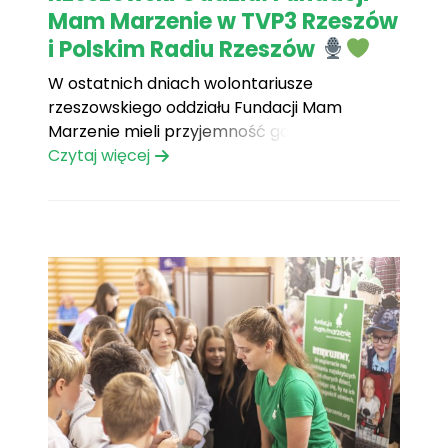
Mam Marzenie w TVP3 Rzeszów
i Polskim Radiu Rzeszów
W ostatnich dniach wolontariusze
rzeszowskiego oddziału Fundacji Mam
Marzenie mieli przyjemność gościć w TVP3
Rzeszów oraz Polskim Radiu Rzeszów, gdzie
Czytaj więcej
opowiadali o bieżących działaniach Fundacji i
najbliższych inicjatywach. Podczas rozmów
poruszony został temat poszukiwania
nowych wolontariuszy – osób, które
chciałyby dołączyć do naszego zespołu i
pomóc w spełnianiu marzeń[...]