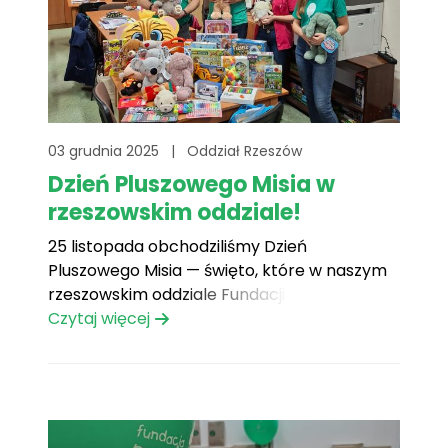
03 grudnia 2025
|
Oddział Rzeszów
Dzień Pluszowego Misia w
rzeszowskim oddziale!
25 listopada obchodziliśmy Dzień
Pluszowego Misia — święto, które w naszym
rzeszowskim oddziale Fundacji Mam
Marzenie nabrało szczególnego znaczenia.
Czytaj więcej
Dzięki niezwykłemu zaangażowaniu szkół,
przedszkoli, darczyńców oraz naszych
niezawodnych wolontariuszy, setki
pluszowych misiów, maskotek, zabawek, gier
i artykułów plastycznych trafiły w tym roku