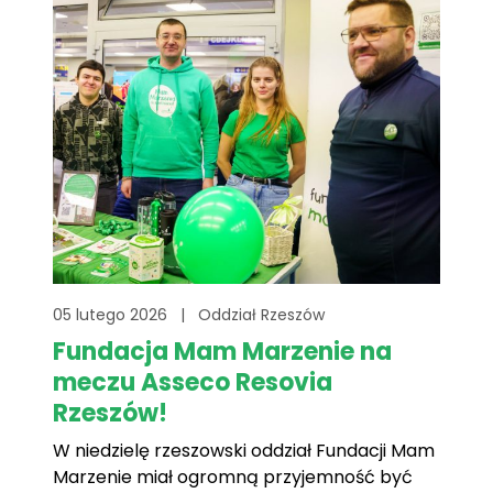
gdzie prowadzili działania informacyjne oraz
zbiórkę środków[...]
05 lutego 2026
|
Oddział Rzeszów
Fundacja Mam Marzenie na
meczu Asseco Resovia
Rzeszów!
W niedzielę rzeszowski oddział Fundacji Mam
Marzenie miał ogromną przyjemność być