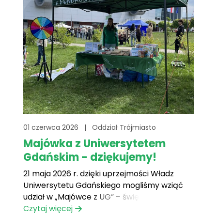
się stworzyć wyjątkowy dzień[...]
01 czerwca 2026
|
Oddział Trójmiasto
Majówka z Uniwersytetem
Gdańskim - dziękujemy!
21 maja 2026 r. dzięki uprzejmości Władz
Uniwersytetu Gdańskiego mogliśmy wziąć
udział w „Majówce z UG” – święcie
społeczności akademickiej Uniwersytetu
Czytaj więcej