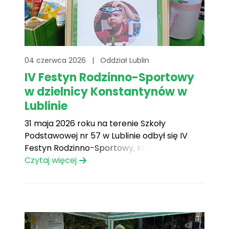
04 czerwca 2026
|
Oddział Lublin
IV Festyn Rodzinno-Sportowy
w dzielnicy Konstantynów w
Lublinie
31 maja 2026 roku na terenie Szkoły
Podstawowej nr 57 w Lublinie odbył się IV
Festyn Rodzinno-Sportowy, który
przyciągnął licznych mieszkańców –
Czytaj więcej
zarówno dzieci, jak i dorosłych. Wydarzenie
rozpoczęło się o godzinie 12:00 i już od
pierwszych chwil panowała radosna, pełna
energii atmosfera. Program festynu był
bardzo bogaty. Na[...]