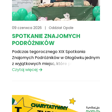
09 czerwca 2026
|
Oddział Opole
SPOTKANIE ZNAJOMYCH
PODRÓŻNIKÓW
Podczas tegorocznego XIX Spotkania
Znajomych Podróżników w Głogówku jednym
z wyjątkowych miejsc, które przyciągało
uwagę uczestników, było stoisko
Czytaj więcej
Antykwariat Marzeń. Przestrzeń ta łączyła
pasję do książek z ideą pomagania dzieciom.
Odwiedzający mogli wybierać spośród
oferty książek podróżniczych, reportaży,
powieści obyczajowych i wielu innych. Każda
zakupiona książka miała szczególną
wartość,[...]