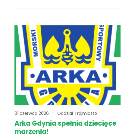
Gdańskiego. Bardzo cieszyliśmy się na to
wydarzenie! Na terenie kampusu, przy
muzyce, w przyjaznej i otwartej atmosferze,
w gronie akademickim rozmawialiśmy o
marzeniach, wolontariacie i pasjach
młodych ludzi.[...]
01 czerwca 2026
|
Oddział Trójmiasto
Arka Gdynia spełnia dziecięce
marzenia!