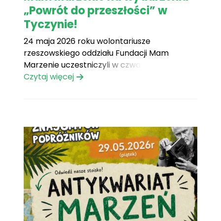
„Powrót do przeszłości” w
Tyczynie!
24 maja 2026 roku wolontariusze
rzeszowskiego oddziału Fundacji Mam
Marzenie uczestniczyli w czwartej edycji
wydarzenia „Powrót do przeszłości”, które
Czytaj więcej
odbyło się w Tyczynie. To wyjątkowe
wydarzenie, łączące pasjonatów zabytkowej
motoryzacji, miłośników dawnych lat oraz
całe rodziny, zgromadziło wielu mieszkańców
regionu i stworzyło doskonałą okazję do
promowania idei spełniania marzeń[...]