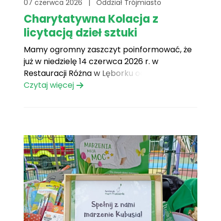
07 czerwca 2026
|
Oddział Trójmiasto
Charytatywna Kolacja z
licytacją dzieł sztuki
Mamy ogromny zaszczyt poinformować, że
już w niedzielę 14 czerwca 2026 r. w
Restauracji Różna w Lęborku odbędzie się
Charytatywna Kolacja połączona z licytacją
Czytaj więcej
dzieł sztuki, z której dochód w całości
zostanie przeznaczony na realizację marzeń
naszych podopiecznych. Ten wyjątkowy
wieczór to nie tylko aukcja dzieł sztuki, ale
także[...]