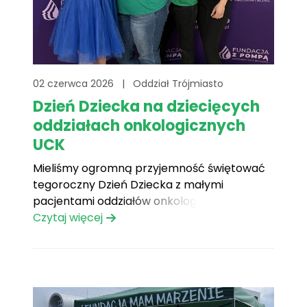
02 czerwca 2026
|
Oddział Trójmiasto
Dzień Dziecka na dziecięcych
oddziałach onkologicznych
UCK
Mieliśmy ogromną przyjemność świętować
tegoroczny Dzień Dziecka z małymi
pacjentami oddziałów onkologicznych
gdańskiego Uniwersyteckiego Centrum
Czytaj więcej
Klinicznego, a to dzięki współpracy z
Fundacją z Pompą – Pomóż Dzieciom z
Białaczką! Było to dla nas ogromnie ważne
wydarzenie dostarczające mnóstwa radości.
Wspólnie z zaproszonymi Gośćmi udało nam