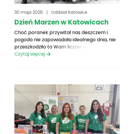
30 maja 2026
|
Oddział Katowice
Dzień Marzen w Katowicach
Choć poranek przywitał nas deszczem i
pogoda nie zapowiadała idealnego dnia, nie
przeszkodziło to Wam licznie do nas
dołączyć. Dzięki Wam Dzień Marzeń w
Czytaj więcej
Katowicach był pełen uśmiechu, dobrej
energii, nauki i wspólnej zabawy! To
wyjątkowe wydarzenie poświęciliśmy
profilaktyce zdrowotnej oraz nauce poprzez
doświadczenie i zabawę. Cieszymy się, że[...]