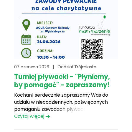
07 czerwca 2026
|
Oddział Trójmiasto
Turniej pływacki - "Płyniemy,
by pomagać" - zapraszamy!
Kochani, serdecznie zapraszamy Was do
udziału w niecodziennych, poświęconych
pomaganiu zawodach pływackich. Turniej
pływacki „Płyniemy, by pomagać” odbędzie
Czytaj więcej
się 21 czerwca 2026 roku w AQUA Centrum
Kolbudy ul. Wybickiego 33 w godzinach 10:30-