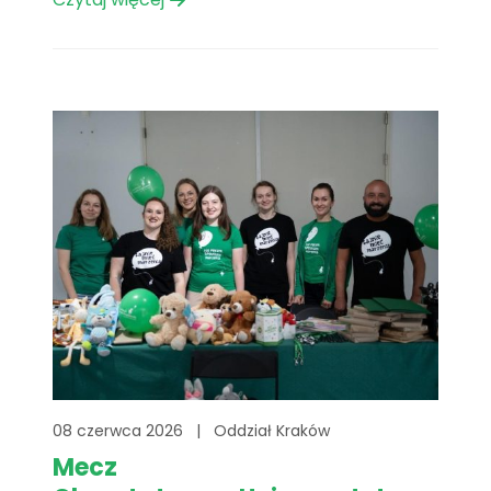
się I Charytatywny Turniej Siatkówki Fundacji
Mam Marzenie – wyjątkowe wydarzenie
łączące sport, dobrą zabawę i pomoc
dzieciom zmagającym się z chorobami
zagrażającymi[...]
08 czerwca 2026
|
Oddział Kraków
Mecz