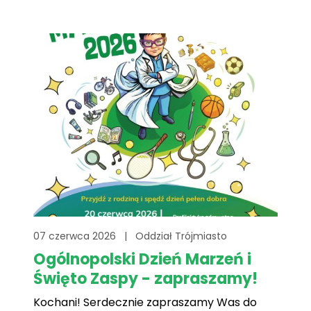
14:00. Wydarzenie dedykowane jest osobom
od 11. roku życia – zarówno tym, którzy
pływają bardzo dobrze, jak[...]
07 czerwca 2026
|
Oddział Trójmiasto
Ogólnopolski Dzień Marzeń i
Święto Zaspy - zapraszamy!
Kochani! Serdecznie zapraszamy Was do