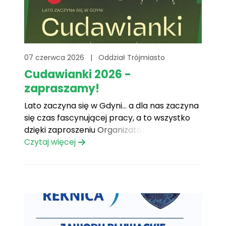
07 czerwca 2026
|
Oddział Trójmiasto
Cudawianki 2026 -
zapraszamy!
Lato zaczyna się w Gdyni… a dla nas zaczyna
się czas fascynującej pracy, a to wszystko
dzięki zaproszeniu Organizatorów na
tegoroczne CUDAWIANKI w Gdyni! 27
Czytaj więcej
czerwca odbędzie się wydarzenie, na które
czeka całe Trójmiasto – CUDAWIANKI na
którym i nasza fundacja będzie obecna! Na
naszym stoisku będziecie mogli zapleść[...]