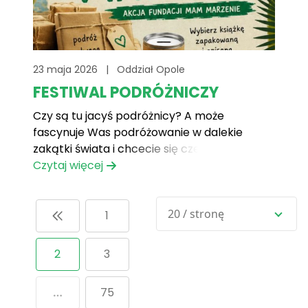
23 maja 2026
|
Oddział Opole
FESTIWAL PODRÓŻNICZY
Czy są tu jacyś podróżnicy? A może
fascynuje Was podróżowanie w dalekie
zakątki świata i chcecie się czegoś o tym
dowiedzieć?A może po prostu chcecie
Czytaj więcej
spędzić fajny dzień i zrobić coś
dobrego? Zapraszamy Was wszystkich na
20 / stronę
Festiwal Podróżniczy do Głogówka już 29
1
maja!Znajdziecie tam nasze stoisko
Antykwariat Marzeń gdzie za datek[...]
2
3
75