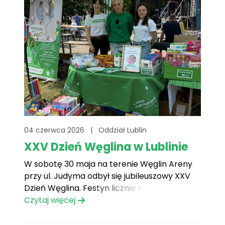
04 czerwca 2026
|
Oddział Lublin
XXV Dzień Węglina w Lublinie
W sobotę 30 maja na terenie Węglin Areny
przy ul. Judyma odbył się jubileuszowy XXV
Dzień Węglina. Festyn licznie zgromadził
mieszkańców Węglina raz innych części
Czytaj więcej
miasta, którzy wspólnie spędzili czas w
atmosferze integracji, zabawy i aktywnego