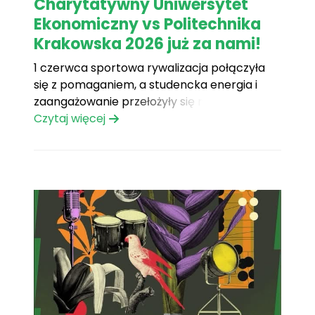
Charytatywny Uniwersytet
Ekonomiczny vs Politechnika
Krakowska 2026 już za nami!
1 czerwca sportowa rywalizacja połączyła
się z pomaganiem, a studencka energia i
zaangażowanie przełożyły się na realne
wsparcie dla podopiecznych Fundacji Mam
Czytaj więcej
Marzenie. Dzięki Wam podczas wydarzenia
udało się zebrać aż 8 587 zł, które pomogą
spełniać marzenia ciężko chorych dzieci,
dając im radość, nadzieję i siłę do walki[...]