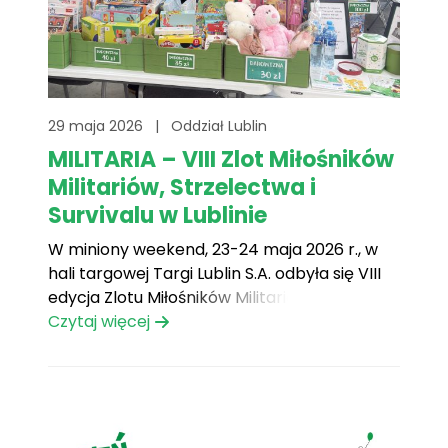
29 maja 2026
|
Oddział Lublin
MILITARIA – VIII Zlot Miłośników
Militariów, Strzelectwa i
Survivalu w Lublinie
W miniony weekend, 23-24 maja 2026 r., w
hali targowej Targi Lublin S.A. odbyła się VIII
edycja Zlotu Miłośników Militariów,
Strzelectwa i Survivalu MILITARIA. Po raz
Czytaj więcej
kolejny mieliśmy przyjemność uczestniczyć
w tym wyjątkowym wydarzeniu, które na
stałe wpisało się w kalendarz imprez dla
pasjonatów historii, wojskowości i aktywności
outdoorowych.[...]