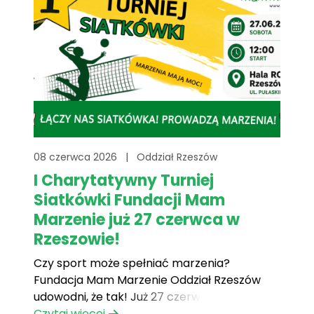
08 czerwca 2026
|
Oddział Rzeszów
I Charytatywny Turniej
Siatkówki Fundacji Mam
Marzenie już 27 czerwca w
Rzeszowie!
Czy sport może spełniać marzenia?
Fundacja Mam Marzenie Oddział Rzeszów
udowodni, że tak! Już 27 czerwca 2026 roku
w Hali ROSiR przy ul. Pułaskiego 13 odbędzie
Czytaj więcej