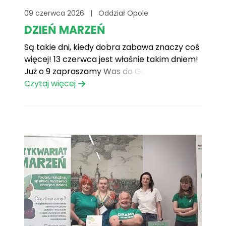
09 czerwca 2026
|
Oddział Opole
DZIEŃ MARZEŃ
Są takie dni, kiedy dobra zabawa znaczy coś
więcej! 13 czerwca jest właśnie takim dniem!
Już o 9 zapraszamy Was do Gogolina na
Stadion Miejski na wydarzenie pełne radości,
Czytaj więcej
uśmiechu i wspólnego pomagania. Będą
animacje, Piana Party, konkursy, warsztaty,
mnóstwo atrakcji dla najmłodszych i
wyjątkowa atmosfera, którą tworzą
ludzie[...]