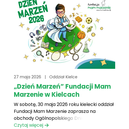
27 maja 2026
|
Oddział Kielce
„Dzień Marzeń” Fundacji Mam
Marzenie w Kielcach
W sobotę, 30 maja 2026 roku kielecki oddział
Fundacji Mam Marzenie zaprasza na
obchody Ogólnopolskiego Dnia Marzeń,
którego celem jest uświadomienie
Czytaj więcej