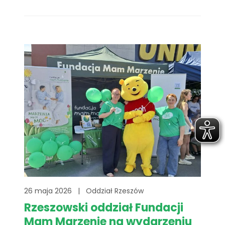
wszystkim jak ważna jest profilaktyka
zdrowotna. Ten wyjątkowy dzień
wolontariusze fundacji będą świętować w
największym parku rozrywki i miniatur w
Polsce- Sabat Krajno godzinach od 10.00 do
15.00.[...]
26 maja 2026
|
Oddział Rzeszów
Rzeszowski oddział Fundacji
Mam Marzenie na wydarzeniu