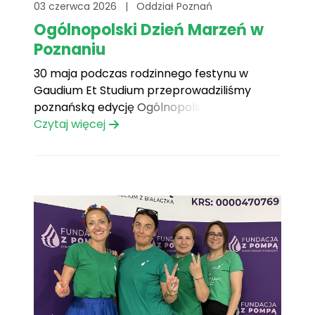
03 czerwca 2026
|
Oddział Poznań
Ogólnopolski Dzień Marzeń w
Poznaniu
30 maja podczas rodzinnego festynu w
Gaudium Et Studium przeprowadziliśmy
poznańską edycję Ogólnopolskiego Dnia
Marzeń – wyjątkowej akcji inspirowanej
Czytaj więcej
marzeniem Krystiana, który chciał, aby inne
dzieci zostały przebadane, „aby nikt nie
musiał cierpieć tak jak ja”. Dlatego tego dnia
rozmawiamy nie tylko o marzeniach, ale
także o profilaktyce zdrowotnej.[...]