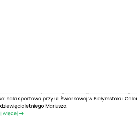
dnia 2015
|
Oddział Białystok
o Naukowe Prawa Sportowego UwB na rz
Naukowe Prawa Sportowego UwB 19 grudnia 2015r. zorganizo
ce: hala sportowa przy ul. Świerkowej w Białymstoku. Ce
dziewięcioletniego Mariusza.
j więcej