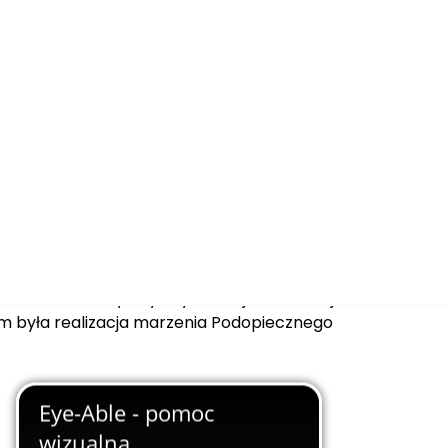
ecz Mariusza
wało III Charytatywny Turniej Piłki Nożnej.
lem była realizacja marzenia Podopiecznego