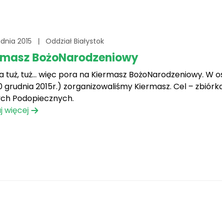
udnia 2015
|
Oddział Białystok
rmasz BożoNarodzeniowy
a tuż, tuż… więc pora na Kiermasz BożoNarodzeniowy. W
0 grudnia 2015r.) zorganizowaliśmy Kiermasz. Cel – zbiór
ch Podopiecznych.
j więcej