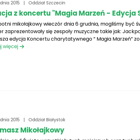
udnia 2015
|
Oddział Szczecin
acja z koncertu "Magia Marzeń - Edycja 
otni mikołajkowy wieczór dnia 6 grudnia, mogliśmy być ś
r zaprezentowały się zespoły muzyczne takie jak: Jackpot
sza edycja Koncertu charytatywnego ” Magia Marzeń” zo
tariuszy szczecińskiego oddziału Fundacji Mam Marzenie. 
j więcej
udnia 2015
|
Oddział Białystok
rmasz Mikołajkowy