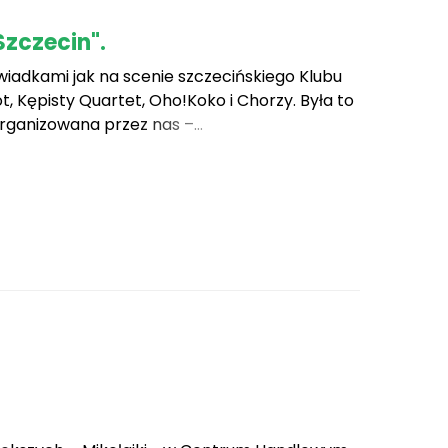
Szczecin".
wiadkami jak na scenie szczecińskiego Klubu
, Kępisty Quartet, Oho!Koko i Chorzy. Była to
rganizowana przez nas –
Koncert nie odbyłby[...]