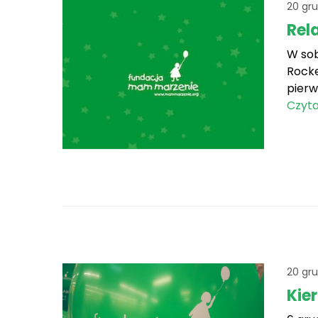
20 gr
Rel
W sob
Rocke
pierw
Wolon
Czyta
20 gr
Kie