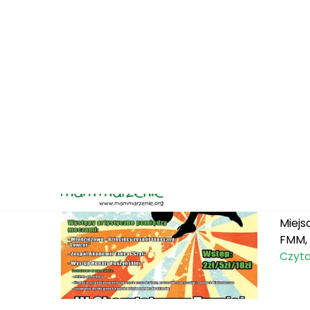
25 gru
Koł
Koło 
Miejs
FMM, 
Czyta