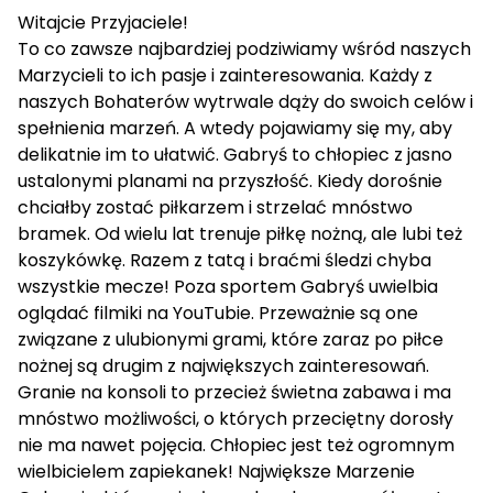
Witajcie Przyjaciele!
To co zawsze najbardziej podziwiamy wśród naszych
Marzycieli to ich pasje i zainteresowania. Każdy z
naszych Bohaterów wytrwale dąży do swoich celów i
spełnienia marzeń. A wtedy pojawiamy się my, aby
delikatnie im to ułatwić. Gabryś to chłopiec z jasno
ustalonymi planami na przyszłość. Kiedy dorośnie
chciałby zostać piłkarzem i strzelać mnóstwo
bramek. Od wielu lat trenuje piłkę nożną, ale lubi też
koszykówkę. Razem z tatą i braćmi śledzi chyba
wszystkie mecze! Poza sportem Gabryś uwielbia
oglądać filmiki na YouTubie. Przeważnie są one
związane z ulubionymi grami, które zaraz po piłce
nożnej są drugim z największych zainteresowań.
Granie na konsoli to przecież świetna zabawa i ma
mnóstwo możliwości, o których przeciętny dorosły
nie ma nawet pojęcia. Chłopiec jest też ogromnym
wielbicielem zapiekanek! Największe Marzenie