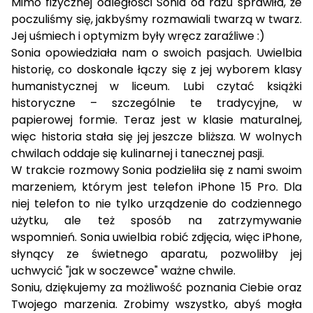
Mimo fizycznej odległości Sonia od razu sprawiła, że
poczuliśmy się, jakbyśmy rozmawiali twarzą w twarz.
Jej uśmiech i optymizm były wręcz zaraźliwe :)
Sonia opowiedziała nam o swoich pasjach. Uwielbia
historię, co doskonale łączy się z jej wyborem klasy
humanistycznej w liceum. Lubi czytać książki
historyczne – szczególnie te tradycyjne, w
papierowej formie. Teraz jest w klasie maturalnej,
więc historia stała się jej jeszcze bliższa. W wolnych
chwilach oddaje się kulinarnej i tanecznej pasji.
W trakcie rozmowy Sonia podzieliła się z nami swoim
marzeniem, którym jest telefon iPhone 15 Pro. Dla
niej telefon to nie tylko urządzenie do codziennego
użytku, ale też sposób na zatrzymywanie
wspomnień. Sonia uwielbia robić zdjęcia, więc iPhone,
słynący ze świetnego aparatu, pozwoliłby jej
uchwycić "jak w soczewce" ważne chwile.
Soniu, dziękujemy za możliwość poznania Ciebie oraz
Twojego marzenia. Zrobimy wszystko, abyś mogła