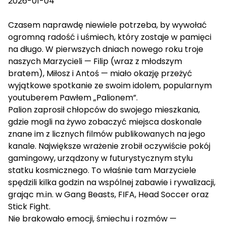
2026-01-04
Czasem naprawdę niewiele potrzeba, by wywołać
ogromną radość i uśmiech, który zostaje w pamięci
na długo. W pierwszych dniach nowego roku troje
naszych Marzycieli — Filip (wraz z młodszym
bratem), Miłosz i Antoś — miało okazję przeżyć
wyjątkowe spotkanie ze swoim idolem, popularnym
youtuberem Pawłem „Palionem”.
Palion zaprosił chłopców do swojego mieszkania,
gdzie mogli na żywo zobaczyć miejsca doskonale
znane im z licznych filmów publikowanych na jego
kanale. Największe wrażenie zrobił oczywiście pokój
gamingowy, urządzony w futurystycznym stylu
statku kosmicznego. To właśnie tam Marzyciele
spędzili kilka godzin na wspólnej zabawie i rywalizacji,
grając m.in. w Gang Beasts, FIFA, Head Soccer oraz
Stick Fight.
Nie brakowało emocji, śmiechu i rozmów —