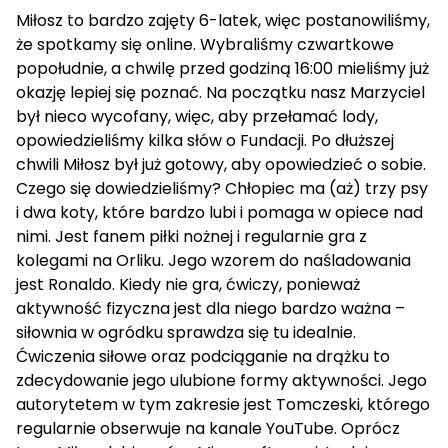
Miłosz to bardzo zajęty 6-latek, więc postanowiliśmy,
że spotkamy się online. Wybraliśmy czwartkowe
popołudnie, a chwilę przed godziną 16:00 mieliśmy już
okazję lepiej się poznać. Na początku nasz Marzyciel
był nieco wycofany, więc, aby przełamać lody,
opowiedzieliśmy kilka słów o Fundacji. Po dłuższej
chwili Miłosz był już gotowy, aby opowiedzieć o sobie.
Czego się dowiedzieliśmy? Chłopiec ma (aż) trzy psy
i dwa koty, które bardzo lubi i pomaga w opiece nad
nimi. Jest fanem piłki nożnej i regularnie gra z
kolegami na Orliku. Jego wzorem do naśladowania
jest Ronaldo. Kiedy nie gra, ćwiczy, ponieważ
aktywność fizyczna jest dla niego bardzo ważna –
siłownia w ogródku sprawdza się tu idealnie.
Ćwiczenia siłowe oraz podciąganie na drążku to
zdecydowanie jego ulubione formy aktywności. Jego
autorytetem w tym zakresie jest Tomczeski, którego
regularnie obserwuje na kanale YouTube. Oprócz