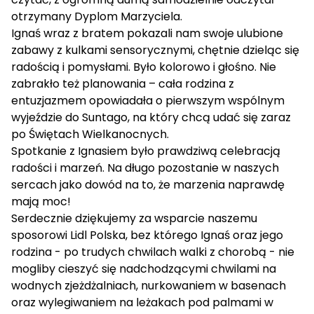
otrzymany Dyplom Marzyciela.
Ignaś wraz z bratem pokazali nam swoje ulubione
zabawy z kulkami sensorycznymi, chętnie dzieląc się
radością i pomysłami. Było kolorowo i głośno. Nie
zabrakło też planowania – cała rodzina z
entuzjazmem opowiadała o pierwszym wspólnym
wyjeździe do Suntago, na który chcą udać się zaraz
po Świętach Wielkanocnych.
Spotkanie z Ignasiem było prawdziwą celebracją
radości i marzeń. Na długo pozostanie w naszych
sercach jako dowód na to, że marzenia naprawdę
mają moc!
Serdecznie dziękujemy za wsparcie naszemu
sposorowi Lidl Polska, bez którego Ignaś oraz jego
rodzina - po trudych chwilach walki z chorobą - nie
mogliby cieszyć się nadchodzącymi chwilami na
wodnych zjeżdżalniach, nurkowaniem w basenach
oraz wylegiwaniem na leżakach pod palmami w