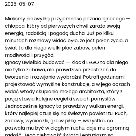
2025-05-07
Mieliśmy niezwykłą przyjemność poznać Ignacego —
chłopca, który od pierwszych chwil zaraża swoją
energią, radością i pogodą ducha. Już po kilku
minutach rozmowy widać było, że jest pełen życia, a
świat to dla niego wielki plac zabaw, pełen
możliwości i przygód.
Ignacy uwielbia budować — klocki LEGO to dla niego
nie tylko zabawa, ale prawdziwa przestrzeń do
tworzenia i rozwijania wyobraźni. Potrafi godzinami
projektować wymyślne konstrukcje, a w jego oczach
widać wtedy skupienie małego architekta, który z
pasją stawia kolejne cegiełki swoich pomysłów.
Jednocześnie Ignacy to prawdziwy wulkan energii,
który najlepiej czuje się na świeżym powietrzu. Ruch,
zabawy, wycieczki, gra w piłkę — wszystko, co
pozwala mu być w ciągłym ruchu, daje mu ogromną
radość. Jego ciekawość świata i entuzjazm są