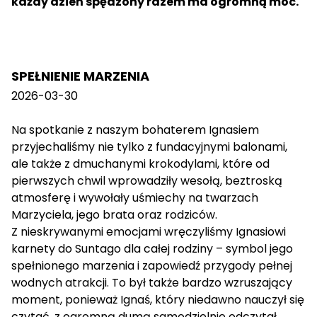
każdy dzień spędzony razem ma ogromną moc.
SPEŁNIENIE MARZENIA
2026-03-30
Na spotkanie z naszym bohaterem Ignasiem
przyjechaliśmy nie tylko z fundacyjnymi balonami,
ale także z dmuchanymi krokodylami, które od
pierwszych chwil wprowadziły wesołą, beztroską
atmosferę i wywołały uśmiechy na twarzach
Marzyciela, jego brata oraz rodziców.
Z nieskrywanymi emocjami wręczyliśmy Ignasiowi
karnety do Suntago dla całej rodziny – symbol jego
spełnionego marzenia i zapowiedź przygody pełnej
wodnych atrakcji. To był także bardzo wzruszający
moment, ponieważ Ignaś, który niedawno nauczył się
czytać, z ogromną dumą samodzielnie odczytał