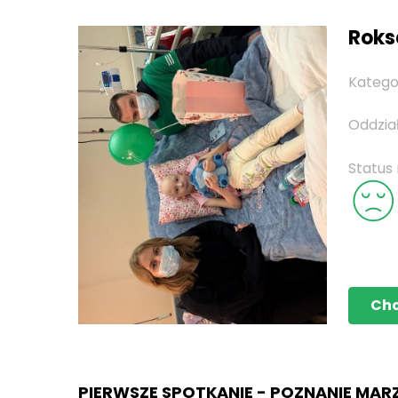
Roks
Katego
Oddzia
Status
Ch
PIERWSZE SPOTKANIE - POZNANIE MAR