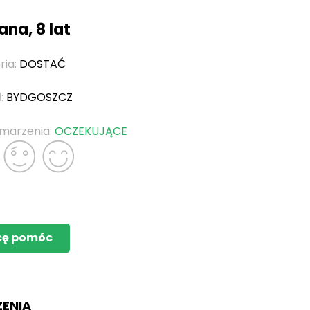
ana, 8 lat
ria:
DOSTAĆ
ł:
BYDGOSZCZ
 marzenia:
OCZEKUJĄCE
cę pomóc
ZENIA