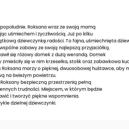
e popołudnie. Roksana wraz ze swoją mamą
jąc uśmiechem i życzliwością. Już po kilku
ątkową dziewczynkę.radości. To fajna, uśmiechnięta dzi
z wspólne zabawy ze swoją najlepszą przyjaciółką.
ojawił się różowy domek z dużą werandą. Domek
 zmieściły się w nim krzesełka, stolik oraz zabawkowa ku
ku Roksana marzy o pięknej, dwuosobowej huśtawce, aby 
awą na świeżym powietrzu.
a Roksany bezpieczną przestrzenią pełną
ziennych trudności. Miejscem, w którym będzie
awić i tworzyć piękne wspomnienia.
kle dzielnej dziewczynki.