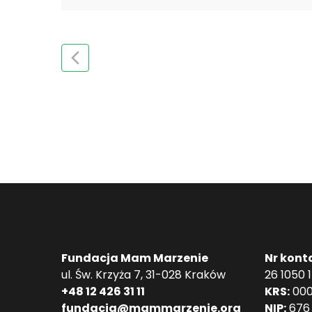
Fundacja Mam Marzenie
Nr kont
ul. Św. Krzyża 7, 31-028 Kraków
26 1050 
+48 12 426 31 11
KRS:
000
fundacja@mammarzenie.org
NIP:
676 