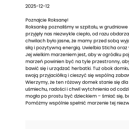
2025-12-12
Poznajcie Roksanę!
Roksankę poznaliśmy w szpitalu, w grudniow
przyjęły nas niezwykle ciepło, od razu obdarza
chwilach było jasne, że mamy przed sobą wyj
siłą i pozytywną energią. Uwielbia Sticha ora
Jej wielkim marzeniem jest, aby w ogródku p
marzeń powinien być na tyle przestronny, aby
bawić się i urządzać herbatki. Tuż obok dom
swoją przyjaciółką i cieszyć się wspólną zab
Wierzymy, że ten różowy domek stanie się dl
uśmiechu, radości i chwil wytchnienia od cod
mogła po prostu być dzieckiem – śmiać się, b
Pomóżmy wspólnie spełnić marzenie tej niezwy