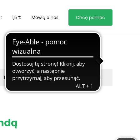
t
1,5 %
Mówią o nas
Chcę pomóc
Byli z nami
Zgłoś marzyciela
ndą