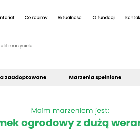
ntariat
Co robimy
Aktualności
O fundacji
Kontak
rofil marzyciela
ia zaadoptowane
Marzenia spełnione
Moim marzeniem jest:
mek ogrodowy z dużą wera