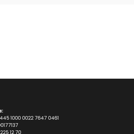
a:
1445 1000 0022 7647 0461
0177137
225 12 70