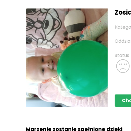
Zosia
Katego
Oddzia
Status
Ch
Marzenie zostanie spełnione dzięki