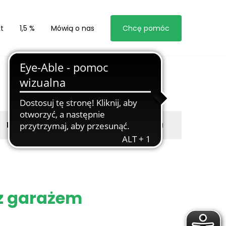
t
1,5 %
Mówią o nas
Chcę pomóc
Byli z nami
Zgłoś marzyciela
z garażem