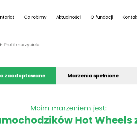
ntariat
Co robimy
Aktualności
O fundacji
Kontak
Profil marzyciela
ia zaadoptowane
Marzenia spełnione
Moim marzeniem jest:
amochodzików Hot Wheels 