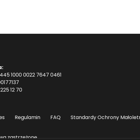
a:
1445 1000 0022 7647 0461
0177137
225 12 70
es
Regulamin
FAQ
Standardy Ochrony Małolet
wa zastrzeżone.