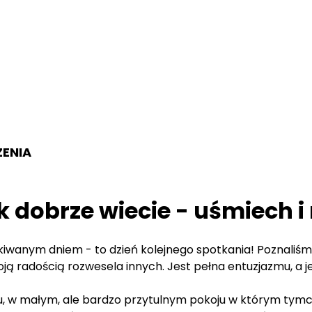
ZENIA
k dobrze wiecie - uśmiech i
iwanym dniem - to dzień kolejnego spotkania! Poznaliśmy
ją radością rozwesela innych. Jest pełna entuzjazmu, a 
alu, w małym, ale bardzo przytulnym pokoju w którym t