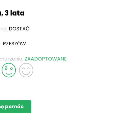
, 3 lata
ria:
DOSTAĆ
ł:
RZESZÓW
 marzenia:
ZAADOPTOWANE
cę pomóc