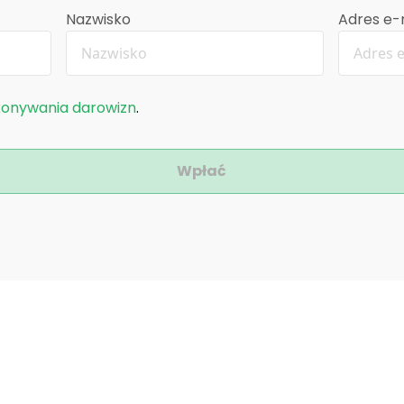
Nazwisko
Adres e-
konywania darowizn
.
Wpłać