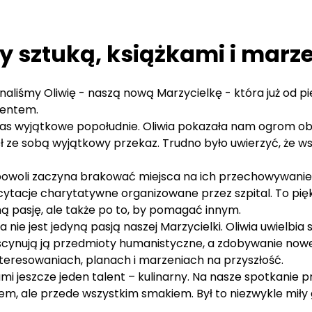
y sztuką, książkami i marz
naliśmy Oliwię - naszą nową Marzycielkę - która już od p
lentem.
a nas wyjątkowe popołudnie. Oliwia pokazała nam ogrom o
iósł ze sobą wyjątkowy przekaz. Trudno było uwierzyć, że w
e powoli zaczyna brakować miejsca na ich przechowywanie. 
icytacje charytatywne organizowane przez szpital. To pię
sną pasję, ale także po to, by pomagać innym.
 nie jest jedyną pasją naszej Marzycielki. Oliwia uwielb
ascynują ją przedmioty humanistyczne, a zdobywanie nowe
eresowaniach, planach i marzeniach na przyszłość.
ami jeszcze jeden talent – kulinarny. Na nasze spotkanie
ądem, ale przede wszystkim smakiem. Był to niezwykle mił