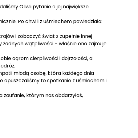
iśmy Oliwii pytanie o jej największe
icznie. Po chwili z uśmiechem powiedziała:
rajów i zobaczyć świat z zupełnie innej
 żadnych wątpliwości – właśnie ono zajmuje
ie ogrom cierpliwości i dojrzałości, a
podróż.
mpatii młodą osobę, która każdego dnia
y, że opuszczaliśmy to spotkanie z uśmiechem i
za zaufanie, którym nas obdarzyłaś,