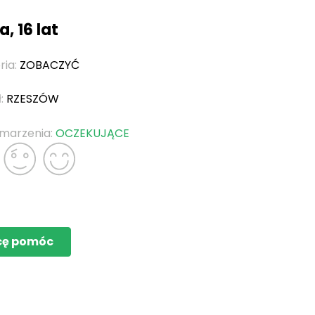
a, 16 lat
ria:
ZOBACZYĆ
ł:
RZESZÓW
 marzenia:
OCZEKUJĄCE
cę pomóc