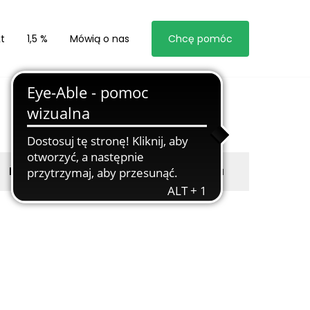
t
1,5 %
Mówią o nas
Chcę pomóc
Byli z nami
Zgłoś marzyciela