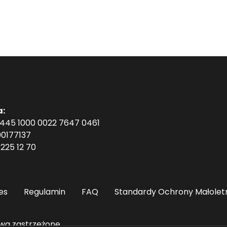
a:
1445 1000 0022 7647 0461
0177137
225 12 70
es
Regulamin
FAQ
Standardy Ochrony Małolet
wa zastrzeżone.