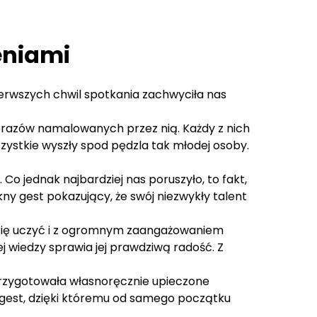
eniami
ierwszych chwil spotkania zachwyciła nas
brazów namalowanych przez nią. Każdy z nich
szystkie wyszły spod pędzla tak młodej osoby.
Co jednak najbardziej nas poruszyło, to fakt,
kny gest pokazujący, że swój niezwykły talent
ia się uczyć i z ogromnym zaangażowaniem
j wiedzy sprawia jej prawdziwą radość. Z
 przygotowała własnoręcznie upieczone
y gest, dzięki któremu od samego początku