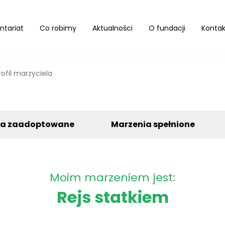
ntariat
Co robimy
Aktualności
O fundacji
Kontak
rofil marzyciela
ia zaadoptowane
Marzenia spełnione
Moim marzeniem jest:
Rejs statkiem