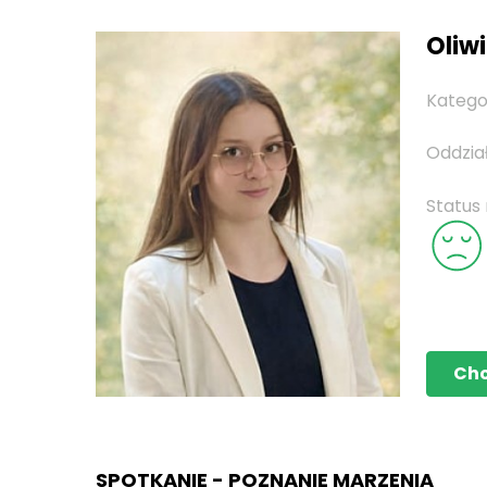
Oliwi
Katego
Oddzia
Status
Ch
SPOTKANIE - POZNANIE MARZENIA