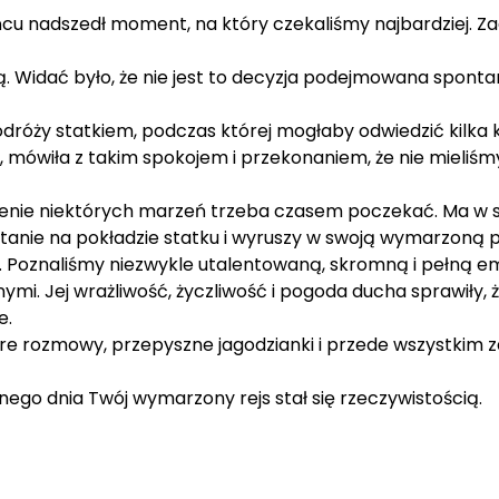
 nadszedł moment, na który czekaliśmy najbardziej. Zadal
. Widać było, że nie jest to decyzja podejmowana spontan
podróży statkiem, podczas której mogłaby odwiedzić kilka k
mówiła z takim spokojem i przekonaniem, że nie mieliśmy
ienie niektórych marzeń trzeba czasem poczekać. Ma w sob
 stanie na pokładzie statku i wyruszy w swoją wymarzoną 
o. Poznaliśmy niezwykle utalentowaną, skromną i pełną e
z innymi. Jej wrażliwość, życzliwość i pogoda ducha sprawił
e.
czere rozmowy, przepyszne jagodzianki i przede wszystkim 
nego dnia Twój wymarzony rejs stał się rzeczywistością.