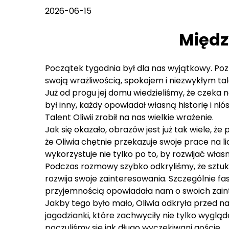
2026-06-15
Międz
Początek tygodnia był dla nas wyjątkowy. Poz
swoją wrażliwością, spokojem i niezwykłym ta
Już od progu jej domu wiedzieliśmy, że czek
był inny, każdy opowiadał własną historię i n
Talent Oliwii zrobił na nas wielkie wrażenie.
Jak się okazało, obrazów jest już tak wiele, ż
że Oliwia chętnie przekazuje swoje prace na l
wykorzystuje nie tylko po to, by rozwijać wła
Podczas rozmowy szybko odkryliśmy, że sztuka
rozwija swoje zainteresowania. Szczególnie f
przyjemnością opowiadała nam o swoich zaint
Jakby tego było mało, Oliwia odkryła przed n
jagodzianki, które zachwyciły nie tylko wygl
poczuliśmy się jak długo wyczekiwani goście.