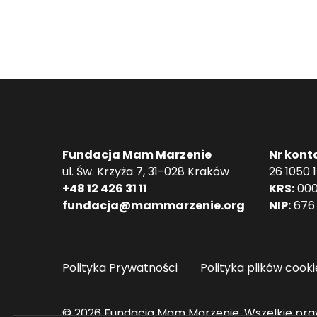
Fundacja Mam Marzenie
Nr kont
ul. Św. Krzyża 7, 31-028 Kraków
26 1050 
+48 12 426 31 11
KRS:
000
fundacja@mammarzenie.org
NIP:
676 
Polityka Prywatności
Polityka plików cooki
© 2026 Fundacja Mam Marzenie. Wszelkie pra