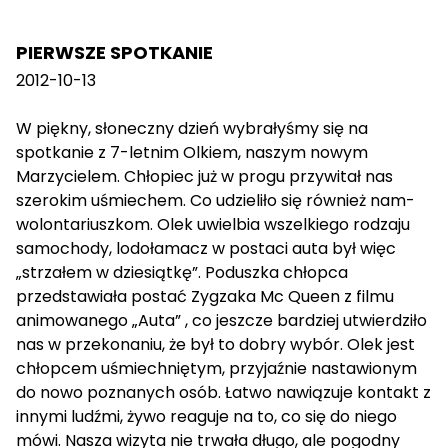
PIERWSZE SPOTKANIE
2012-10-13
W piękny, słoneczny dzień wybrałyśmy się na
spotkanie z 7-letnim Olkiem, naszym nowym
Marzycielem. Chłopiec już w progu przywitał nas
szerokim uśmiechem. Co udzieliło się również nam-
wolontariuszkom. Olek uwielbia wszelkiego rodzaju
samochody, lodołamacz w postaci auta był więc
„strzałem w dziesiątkę”. Poduszka chłopca
przedstawiała postać Zygzaka Mc Queen z filmu
animowanego „Auta” , co jeszcze bardziej utwierdziło
nas w przekonaniu, że był to dobry wybór. Olek jest
chłopcem uśmiechniętym, przyjaźnie nastawionym
do nowo poznanych osób. Łatwo nawiązuje kontakt z
innymi ludźmi, żywo reaguje na to, co się do niego
mówi. Nasza wizyta nie trwała długo, ale pogodny