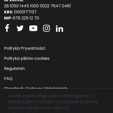
26 1050 1445 1000 0022 7647 0461
KRS:
0000177137
NIP:
676 225 12 70
Polityka Prywatności
Polityka plików cookies
Regulamin
FAQ
Standardy Ochrony Małoletnich
Serwis wykorzystuje pliki cookies zgodnie z
Polityką plików cookies
. Korzystanie ze strony
© 2026 Fundacja Mam Marzenie. Wszelkie prawa
oznacza zgodę na ich zapis lub
zastrzeżone.