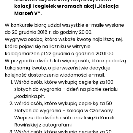
kobiecą. W 2015 zadebiutowała na deskach
kolacji i cegiełek w ramach akcji „Kolacja
teatru rolą Hanny Zach w monodramie
Marzeń V”.
„Porozmawiajmy po niemiecku”, w Teatrze
W konkursie biorą udział wszystkie e-maile wysłane
„Polonia”. W tym roku została wyróżniona
do 20 grudnia 2018 r. do godziny 20:00.
tytułem Europejskiej Gwiazdy Jutra. Pod koniec
Wygrywa osoba, która wskaże kwotę najbliższą tej,
2016 odbyła się premiera „Powidoków” w reżyserii
która pojawi się na liczniku w witrynie
Andrzeja Wajdy, w których wcieliła się w postać
kolacjamarzen.pl 22 grudnia o godzinie 20:01:00.
Hani. W lutym 2017 do kin trafił dramat „Pokot”w
W przypadku dwóch lub więcej osób, które podadzą
reżyserii Agnieszki Holland, w którym zagrała
taką samą kwotę, o pierwszeństwie decyduje
matkę „Matogi”. Miesiąc później premierę miał
kolejność dostarczenia wiadomości e-mail.
film Kasi Adamik „Amok”, aktorka w filmie wcieliła
Wśród osób, które wykupią cegiełkę za 100
się w Zofię Balę i otrzymała za swoją rolę
złotych do wygrania – dzień na planie serialu
nominację do Nagrody im. Zbyszka Cybulskiego.
„Rodzinka.pl”.
Pod koniec 2017 premierę miał dramat Macieja
Wśród osób, które wykupią cegiełkę za 50
Sobieszczańskiego „Zgoda”, w którym wcieliła się
złotych do wygrania – kolacja w Czerwony
w postać Anny. W 2017 na Międzynarodowym
Wieprzu dla dwóch osób oraz książki Kamili
Festiwalu Filmowym w Berlinie otrzymała
Rowińskiej z autografami
nagrodę „Shooting Star” dla najbardziej
Wśród osób, które wykupią cegiełkę za 20