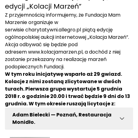
edycji „Kolacji Marzeń”
Z przyjemnością informujemy, że Fundacja Mam
Marzenie organizuje w
serwisie
charytatywni.allegro.pl
piątą edycję
ogólnopolskiej aukcji internetowej „Kolacja Marzeń”.
Akcja odbywać się będzie pod
adresem
www.kolacjamarzen.pl
, a dochód z niej
zostanie przekazany na realizację marzeń
podopiecznych Fundacji.
W tym roku inicjatywę wsparło aż 29 gwiazd.
Kolacje z nimi zostaną zlicytowane w dwóch
turach. Pierwsza grupa wystartuje 5 grudnia
2018 r. o godzinie 20.00 i trwać będzie 9 dni do 13
grudnia. W tym okresie ruszają licytacje z:
Adam Bielecki — Poznań, Restauracja
Monidło.