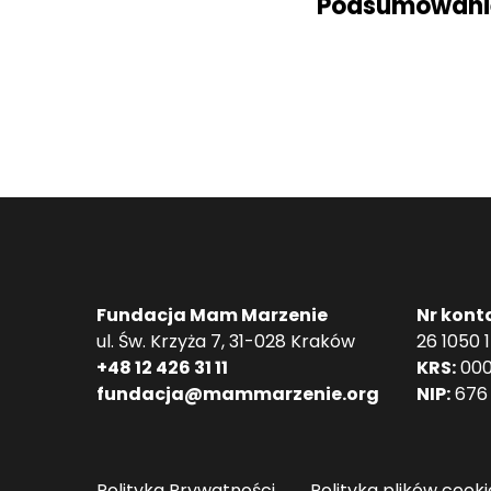
Podsumowani
Fundacja Mam Marzenie
Nr kont
ul. Św. Krzyża 7, 31-028 Kraków
26 1050 
+48 12 426 31 11
KRS:
000
fundacja@mammarzenie.org
NIP:
676 
Polityka Prywatności
Polityka plików cooki