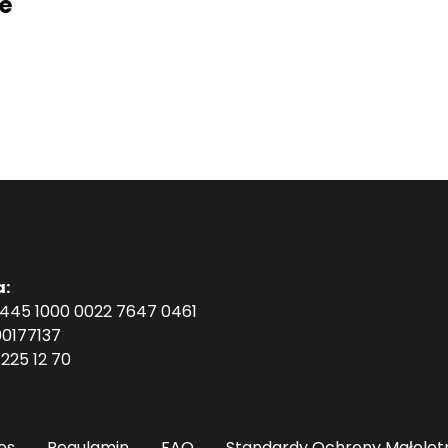
e
a:
1445 1000 0022 7647 0461
0177137
225 12 70
es
Regulamin
FAQ
Standardy Ochrony Małolet