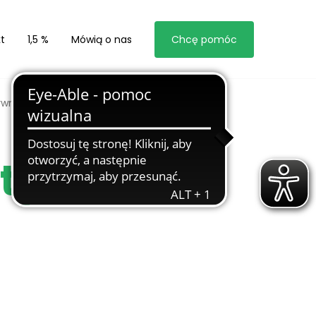
t
1,5 %
Mówią o nas
Chcę pomóc
ywna 2010
atywna