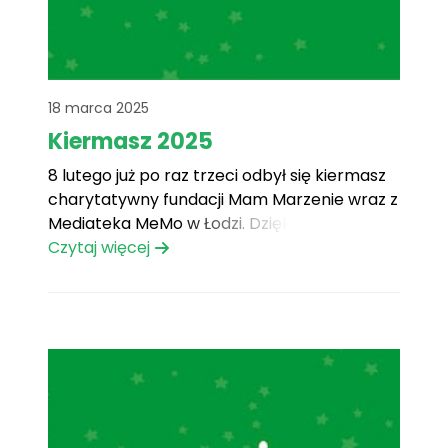
18 marca 2025
Kiermasz 2025
8 lutego już po raz trzeci odbył się kiermasz
charytatywny fundacji Mam Marzenie wraz z
Mediateka MeMo w Łodzi. Dzięki Waszej
hojności udało nam się zebrać 2663,61 zł!
Czytaj więcej
Odwiedziło nas wielu miłośników książek i
gier, którzy chętnie wrzucali pieniądze do
puszki wspierając naszą akcję. W zeszłym
roku za środki[...]