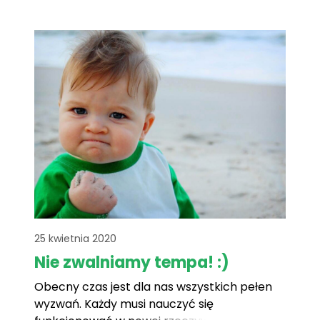
ma jedno z ważniejszych zadań – pomóc
małym i dużym pacjentom przezwyciężyć
strach w trudnych dla nich momentach,[...]
25 kwietnia 2020
Nie zwalniamy tempa! :)
Obecny czas jest dla nas wszystkich pełen
wyzwań. Każdy musi nauczyć się