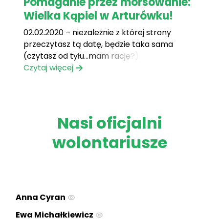
Pomaganie przez morsowanie:
Wielka Kąpiel w Arturówku!
02.02.2020 – niezależnie z której strony
przeczytasz tą datę, będzie taka sama
(czytasz od tyłu…mam rację?). Budzik wybił
9:00. Ciepła kołderka grzeje ciałko a na
Czytaj więcej
zewnątrz tak zimno…Jeszcze tylko 5
minutek, powtarzam sobie w półśnie. Nie…
niestety, nie tym razem. Trzeba wstawać i
gnać do Arturówka, na plażę. Na plażę?[...]
Nasi oficjalni
wolontariusze
Anna Cyran
Ewa Michałkiewicz