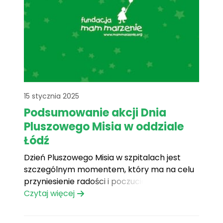
15 stycznia 2025
Podsumowanie akcji Dnia
Pluszowego Misia w oddziale
Łódź
Dzień Pluszowego Misia w szpitalach jest
szczególnym momentem, który ma na celu
przyniesienie radości i poczucia
bezpieczeństwa dzieciom przebywającym w
Czytaj więcej
placówkach medycznych. Pluszowy miś,
który jest symbolem poczucia ciepła i opieki,