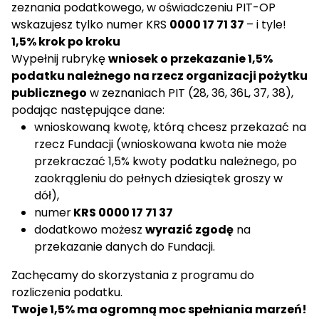
zeznania podatkowego, w oświadczeniu PIT-OP
wskazujesz tylko numer KRS
0000 17 71 37
– i tyle!
1,5% krok po kroku
Wypełnij rubrykę
wniosek o przekazanie 1,5%
podatku należnego na rzecz organizacji pożytku
publicznego
w zeznaniach PIT (28, 36, 36L, 37, 38),
podając następujące dane:
wnioskowaną kwotę, którą chcesz przekazać na
rzecz Fundacji (wnioskowana kwota nie może
przekraczać 1,5% kwoty podatku należnego, po
zaokrągleniu do pełnych dziesiątek groszy w
dół),
numer
KRS 0000 17 71 37
dodatkowo możesz
wyrazić zgodę
na
przekazanie danych do Fundacji.
Zachęcamy do skorzystania z programu do
rozliczenia podatku.
Twoje 1,5% ma ogromną moc spełniania marzeń!