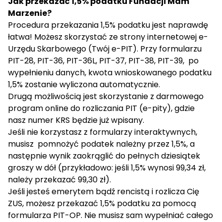
Jak przekazać 1,5% podatku Fundacji Mam
Marzenie?
Procedura przekazania 1,5% podatku jest naprawdę
łatwa! Możesz skorzystać ze strony internetowej
e-
Urzędu Skarbowego
(Twój e-PIT). Przy formularzu
PIT-28, PIT-36, PIT-36L, PIT-37, PIT-38, PIT-39, po
wypełnieniu danych, kwota wnioskowanego podatku
1,5% zostanie wyliczona automatycznie.
Drugą możliwością jest skorzystanie z darmowego
program online do rozliczania PIT (e-pity), gdzie
nasz numer KRS będzie już wpisany.
Jeśli nie korzystasz z formularzy interaktywnych,
musisz pomnożyć podatek należny przez 1,5%, a
następnie wynik zaokrąglić do pełnych dziesiątek
groszy w dół (przykładowo: jeśli 1,5% wynosi 99,34 zł,
należy przekazać 99,30 zł).
Jeśli jesteś emerytem bądź rencistą i rozlicza Cię
ZUS, możesz przekazać 1,5% podatku za pomocą
formularza
PIT-OP
. Nie musisz sam wypełniać całego